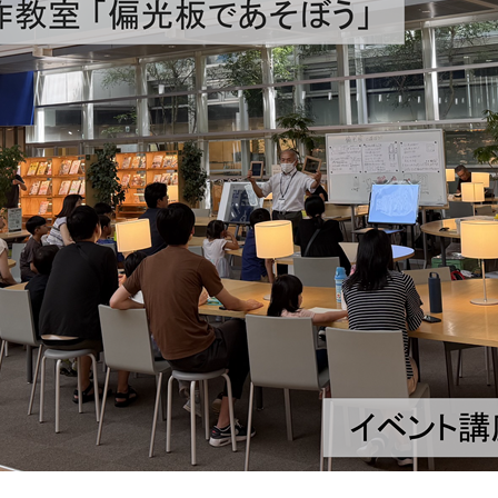
学校図書館支援サービス
阿知須図書館
ブックスタート体験会
徳地図書館
レファレンスサービス
阿東図書館
好きなおはなしの絵の展示