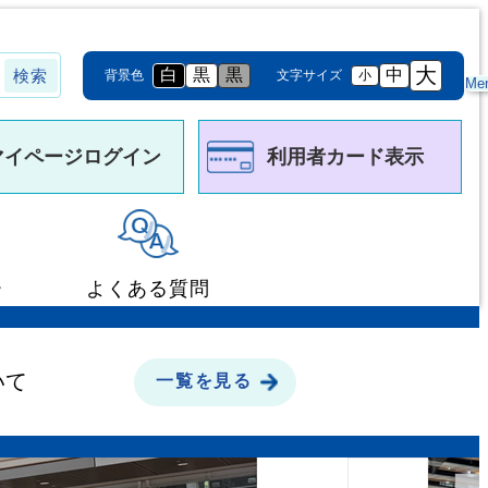
大
白
黒
黒
中
背景色
文字サイズ
小
Me
マイページログイン
利用者カード表示
ー
よくある質問
いて
一覧を見る