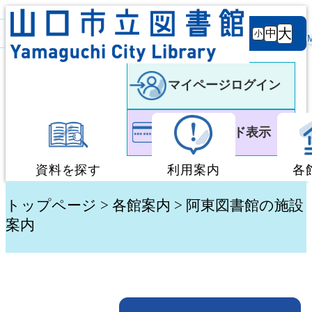
背景
文字サ
大
白
黒
黒
中
小
色
イズ
マイページログイン
利用者カード表示
資料を探す
利用案内
各
蔵書検索・予約
図書館利用案内
トップページ
>
各館案内
> 阿東図書館の施設
案内
新着資料検索
移動図書館「ぶっく
テーマ別検索
団体貸出