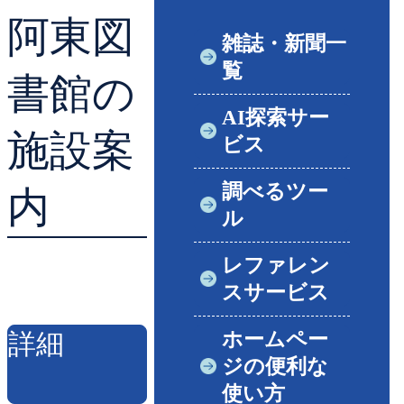
阿東図
貸出ランキング
学校図書館支援サー
雑誌・新聞一
覧
予約ランキング
ブックスタート体験
書館の
AI探索サー
レファレンスサービ
施設案
ビス
好きなおはなしの絵
調べるツー
内
ル
レファレン
スサービス
ホームペー
詳細
ジの便利な
使い方