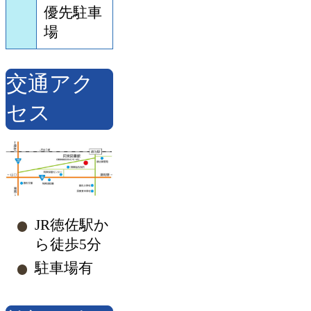
優先駐車
場
交通アク
セス
JR徳佐駅か
ら徒歩5分
駐車場有