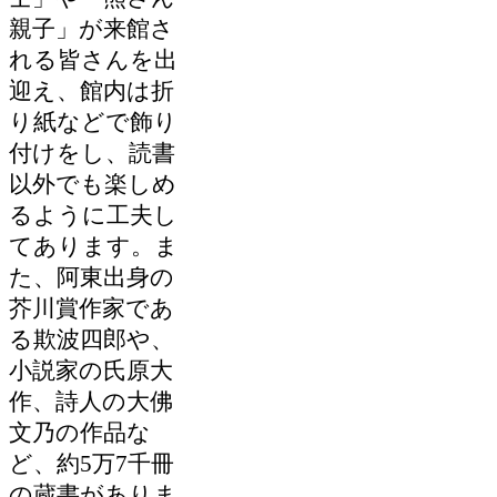
親子」が来館さ
れる皆さんを出
迎え、館内は折
り紙などで飾り
付けをし、読書
以外でも楽しめ
るように工夫し
てあります。ま
た、阿東出身の
芥川賞作家であ
る欺波四郎や、
小説家の氏原大
作、詩人の大佛
文乃の作品な
ど、約5万7千冊
の蔵書がありま