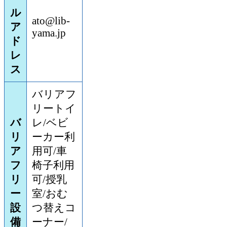
ル
ato@lib-
ア
yama.jp
ド
レ
ス
バリアフ
リートイ
バ
レ/ベビ
リ
ーカー利
ア
用可/車
フ
椅子利用
リ
可/授乳
ー
室/おむ
設
つ替えコ
備
ーナー/