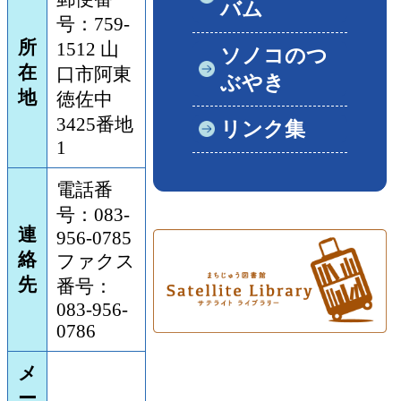
バム
号：759-
所
1512 山
ソノコのつ
在
口市阿東
ぶやき
地
徳佐中
3425番地
リンク集
1
電話番
号：083-
連
956-0785
絡
ファクス
先
番号：
083-956-
0786
メ
ー