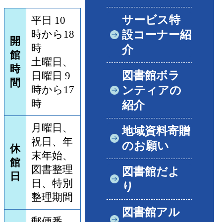
サービス特
平日 10
時から18
設コーナー紹
開
時
介
館
土曜日、
時
図書館ボラ
日曜日 9
間
時から17
ンティアの
時
紹介
月曜日、
地域資料寄贈
祝日、年
のお願い
休
末年始、
館
図書整理
図書館だよ
日
日、特別
り
整理期間
図書館アル
郵便番