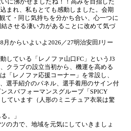
を大いに沸かせましたね！！高みを目指した
き込まれ、私もとても感動しました。会期
観て・同じ気持ちを分かち合い、心一つに
団結させる凄い力があることに改めて気づ
からいよいよ2026／27明治安田Jリー
動している「レノファ山口FC」というJ3
は、クラブの設立当初から、機運を高める
には「レノファ応援コーナー」を常設し、
、選手紹介のパネル、選手着用のサイン付
ンスパフォーマンスグループ「SPICY
介もしています（人形のミニチュア衣装は驚
ある。」
ーツの力で、地域を元気にしていきましょ