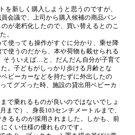
ートを新しく購入しようと思うのですが、
職員会議で、上司から購入候補の商品パン
ものが老朽化したので、買い替えるとのこ
した。
めて使っても操作がすぐに分かり、乗せ降
館で使うのだから、本や荷物も載せられる
、そういえば…と、だんだん自分が子育て
した。子どもがしっかり歩ける月齢とな
やベビーカーなどを持たずに外出したの
言ってグズった時、施設の貸出用ベビーカ
子まで乗れるものが良いのではないでしょ
カ月まで）、身長103センチメートルまで、
できるものが採用されました。しかも、前
りにくい仕様の優れものです。