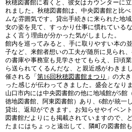
秋穂図書館に着くと、彼女はカウンターに
れました。秋穂図書館は、中央図書館と比べ
ムな雰囲気です。貸出手続きに来られた地
女の姿を見て、すっかり仕事に慣れている
よく言う理由が分かった気がしました。
館内を巡ってみると、手に取りやすい本の
子など、来館者想いの工夫が随所に見られ
の書庫や事務室も見学させてもらえ、日頃業
ら送られてくるんだな、と親近感がわきまし
催される「
第16回秋穂図書館まつり
」の大き
った感じが伝わってきました。盛会となり
山口市内には中央図書館の他に地域館が5館
徳地図書館、阿東図書館）あり、6館が統一
貸出、返却ができます。お知らせやイベント
図書館だよりにも掲載されていますので、
たまにはちょっと遠出して、隣町の図書館