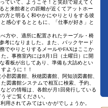
立っていて、ようこそ！と笑顔で迎えてく
ると来館者との距離が近くてアットホー
域の方と明るく和やかにやりとりをする彼
なと感心するとともに、「仕事が好き」と
並べ方や、適所に配置されたテーブル・椅
、参考になりました。また、バックヤード
務でやりとりするメールやFAXはここか
た。事務室内には8月1日（土曜日）に開
な看板が出してあり、準備も大詰めとい
ますように！！
（小郡図書館、秋穂図書館、阿知須図書館、
した図書館システムで相互に検索、予約、
などの情報は、各館が月1回発行している
どうぞご覧ください。
も利用されてみてはいかがでしょうか。