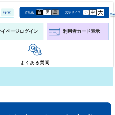
大
白
黒
黒
中
背景色
文字サイズ
小
Me
マイページログイン
利用者カード表示
ー
よくある質問