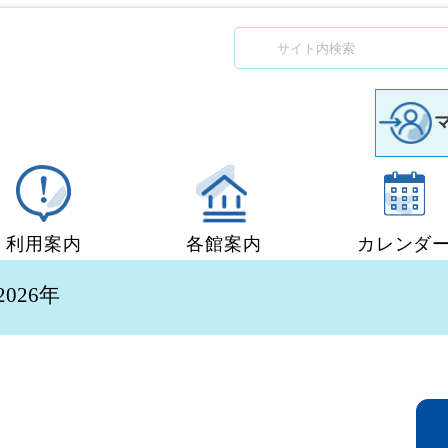
利用案内
各館案内
カレンダ
図書館利用案内
中央図書館
2026年
移動図書館「ぶっくん」
小郡図書館
団体貸出
秋穂図書館