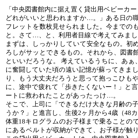
「中央図書館内に据え置く貸出用ベビーカ
どれがいいと思われますか…。」ある日の
フレットを数枚見せられました。今までの
と。さて…、と、利用者目線で考えてみま
まずは、しっかりしていて安全なもの。初
ろしがサッとできるもの。それから、図書
といいだろうな。 考えているうちに、あぁ
に奮闘していた頃の遠い記憶が蘇ってきま
り、もう大丈夫だろうと思って抱っこひも
に、途中で疲れて「歩きたくないー！」と
ートに救われたことがあったっけ…。
そこで、上司に「できるだけ大きな月齢の
うか？」と進言し、生後2ヶ月から4歳（48
体重18キログラムのお子様まで乗ることの
にあるベルトが収納ができて、お子様が触