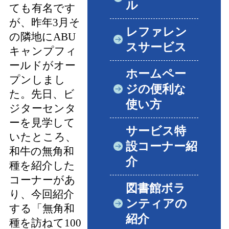
ル
ても有名です
が、昨年3月そ
レファレン
の隣地にABU
スサービス
キャンプフィ
ールドがオー
ホームペー
プンしまし
ジの便利な
た。先日、ビ
使い方
ジターセンタ
ーを見学して
サービス特
いたところ、
設コーナー紹
和牛の無角和
介
種を紹介した
コーナーがあ
図書館ボラ
り、今回紹介
ンティアの
する「無角和
紹介
種を訪ねて100