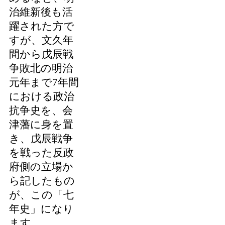
治維新後も活
躍された方で
すが、文久年
間から戊辰戦
争敗北の明治
元年まで7年間
における政治
抗争史を、会
津藩に身を置
き、戊辰戦争
を戦った反政
府側の立場か
ら記したもの
が、この「七
年史」になり
ます。