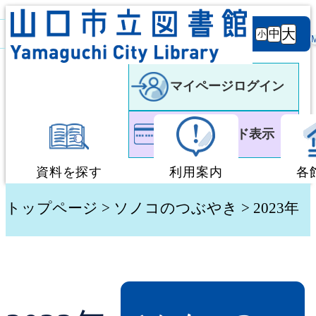
背景
文字サ
大
白
黒
黒
中
小
色
イズ
マイページログイン
利用者カード表示
資料を探す
利用案内
各
蔵書検索・予約
図書館利用案内
トップページ
>
ソノコのつぶやき
> 2023年
新着資料検索
移動図書館「ぶっく
テーマ別検索
団体貸出