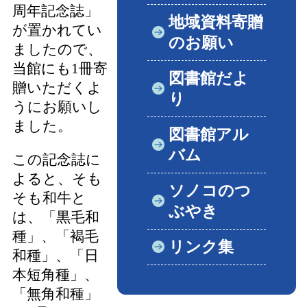
周年記念誌」
地域資料寄贈
が置かれてい
のお願い
ましたので、
当館にも1冊寄
図書館だよ
贈いただくよ
り
うにお願いし
ました。
図書館アル
バム
この記念誌に
よると、そも
ソノコのつ
そも和牛と
ぶやき
は、「黒毛和
種」、「褐毛
リンク集
和種」、「日
本短角種」、
「無角和種」