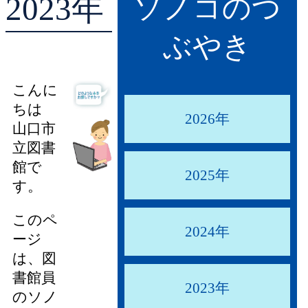
2023年
ソノコのつ
貸出ランキング
学校図書館支援サー
ぶやき
予約ランキング
ブックスタート体験
こんに
レファレンスサービ
ちは
2026年
山口市
好きなおはなしの絵
立図書
館で
2025年
す。
このペ
2024年
ージ
は、図
書館員
2023年
のソノ