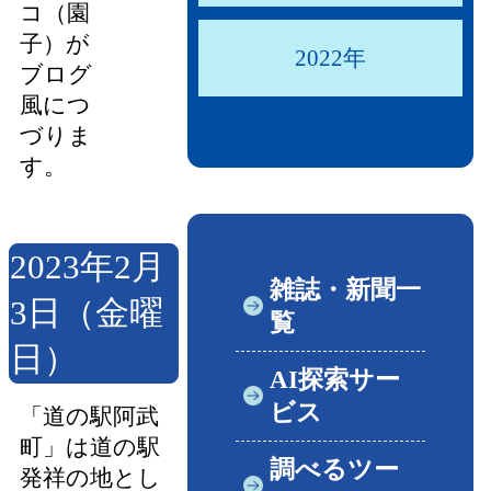
コ（園
子）が
2022年
ブログ
風につ
づりま
す。
2023年2月
雑誌・新聞一
3日（金曜
覧
日）
AI探索サー
ビス
「道の駅阿武
町」は道の駅
調べるツー
発祥の地とし