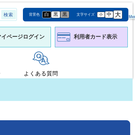
大
白
黒
黒
中
背景色
文字サイズ
小
Me
マイページログイン
利用者カード表示
ー
よくある質問