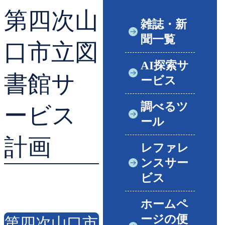
第四次山
貸出ランキング
学校図書館支援サー
雑誌・新
聞一覧
予約ランキング
ブックスタート体験
口市立図
AI探索サ
レファレンスサービ
書館サ
ービス
好きなおはなしの絵
調べるツ
ービス
ール
計画
レファレ
ンスサー
ビス
ホームペ
ージの便
第四次山口市