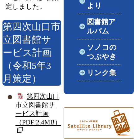
より
定しました。
図書館ア
第四次山口市
ルバム
立図書館サ
ソノコの
ービス計画
つぶやき
（令和5年3
リンク集
月策定）
第四次山口
市立図書館サ
ービス計画
（PDF:2.4MB）