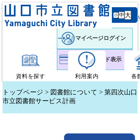
背景
文字サ
大
白
黒
黒
中
小
色
イズ
マイページログイン
利用者カード表示
資料を探す
利用案内
各
蔵書検索・予約
図書館利用案内
トップページ
>
図書館について
> 第四次山口
市立図書館サービス計画
新着資料検索
移動図書館「ぶっく
テーマ別検索
団体貸出