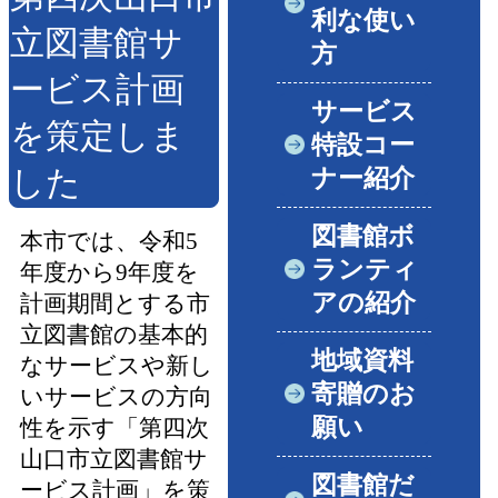
利な使い
立図書館サ
方
ービス計画
サービス
を策定しま
特設コー
した
ナー紹介
図書館ボ
本市では、令和5
ランティ
年度から9年度を
アの紹介
計画期間とする市
立図書館の基本的
地域資料
なサービスや新し
寄贈のお
いサービスの方向
願い
性を示す「第四次
山口市立図書館サ
図書館だ
ービス計画」を策