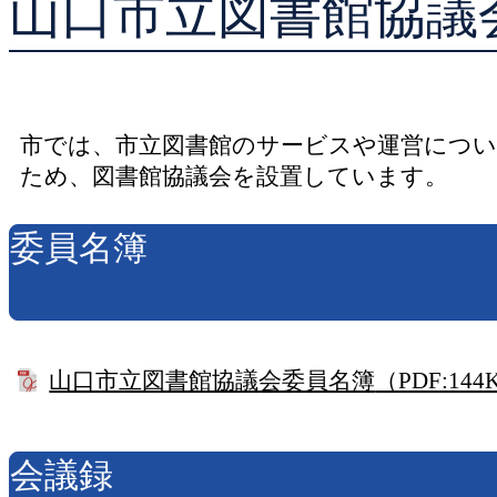
山口市立図書館協議
貸出ランキング
予約ランキング
市では、市立図書館のサービスや運営につ
ため、図書館協議会を設置しています。
委員名簿
山口市立図書館協議会委員名簿
（PDF:144
会議録