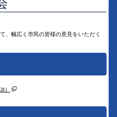
会
学校図書館支援サービス
阿知須図書館
ブックスタート体験会
徳地図書館
いて、幅広く市民の皆様の意見をいただく
レファレンスサービス
阿東図書館
好きなおはなしの絵の展示
KB）