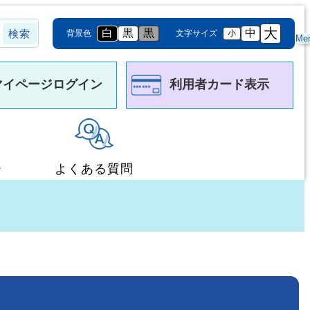
大
白
黒
黒
中
背景色
文字サイズ
小
Me
マイページログイン
利用者カード表示
ー
よくある質問