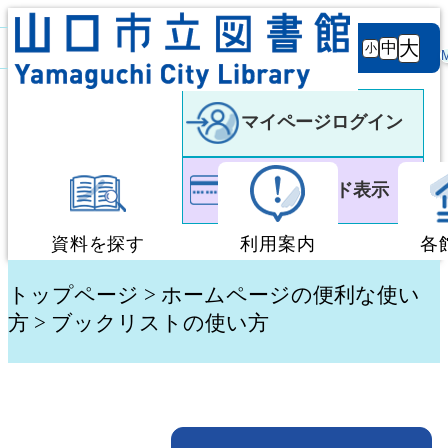
背景
文字サ
大
白
黒
黒
中
小
色
イズ
マイページログイン
利用者カード表示
資料を探す
利用案内
各
蔵書検索・予約
図書館利用案内
トップページ
>
ホームページの便利な使い
方
> ブックリストの使い方
新着資料検索
移動図書館「ぶっく
テーマ別検索
団体貸出