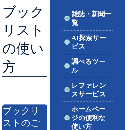
ブック
貸出ランキング
学校図書館支援サー
雑誌・新聞一
覧
予約ランキング
ブックスタート体験
リスト
AI探索サー
レファレンスサービ
の使い
ビス
好きなおはなしの絵
調べるツー
方
ル
レファレン
スサービス
ホームペー
ブックリ
ジの便利な
ストのご
使い方