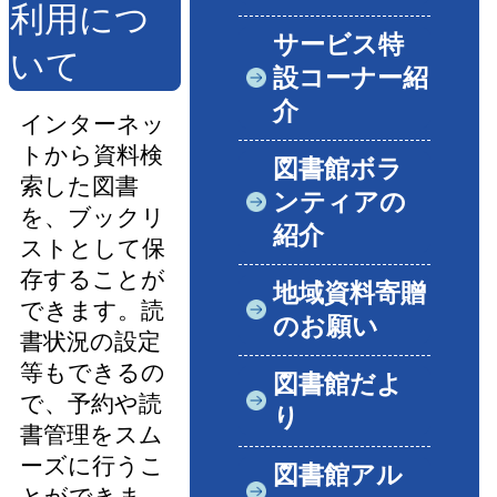
利用につ
サービス特
いて
設コーナー紹
介
インターネッ
トから資料検
図書館ボラ
索した図書
ンティアの
を、ブックリ
紹介
ストとして保
存することが
地域資料寄贈
できます。読
のお願い
書状況の設定
等もできるの
図書館だよ
で、予約や読
り
書管理をスム
ーズに行うこ
図書館アル
とができま