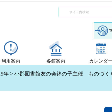
利用案内
各館案内
カレンダ
図書館利用案内
中央図書館
25年
> 小郡図書館友の会鉢の子主催 ものづ
移動図書館「ぶっくん」
小郡図書館
団体貸出
秋穂図書館