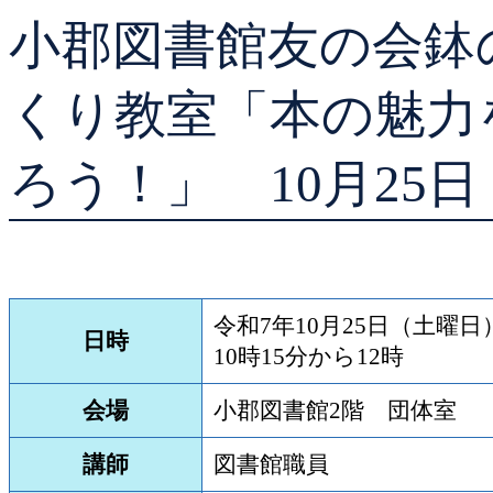
小郡図書館友の会鉢
貸出ランキング
予約ランキング
くり教室「本の魅力
ろう！」 10月25
令和7年10月25日（土曜日
日時
10時15分から12時
会場
小郡図書館2階 団体室
講師
図書館職員