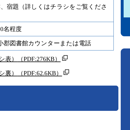
本、宿題（詳しくはチラシをご覧くださ
0名程度
ら 小郡図書館カウンターまたは電話
シ表）
（PDF:276KB）
シ裏）
（PDF:62.6KB）