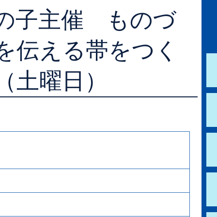
の子主催 ものづ
学校図書館支援サービス
阿知須図書館
ブックスタート体験会
徳地図書館
を伝える帯をつく
レファレンスサービス
阿東図書館
日（土曜日）
好きなおはなしの絵の展示
）