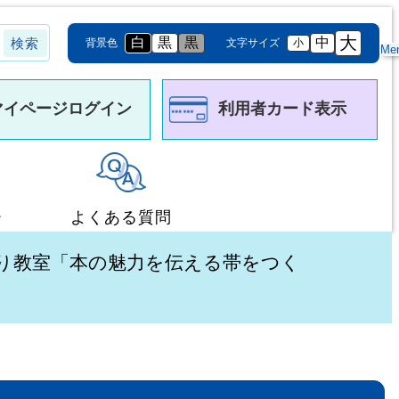
大
白
黒
黒
中
背景色
文字サイズ
小
Me
マイページログイン
利用者カード表示
ー
よくある質問
くり教室「本の魅力を伝える帯をつく