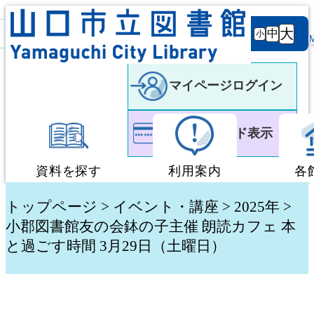
背景
文字サ
大
白
黒
黒
中
小
色
イズ
マイページログイン
利用者カード表示
資料を探す
利用案内
各
蔵書検索・予約
図書館利用案内
トップページ
>
イベント・講座
>
2025年
>
小郡図書館友の会鉢の子主催 朗読カフェ 本
と過ごす時間 3月29日（土曜日）
新着資料検索
移動図書館「ぶっく
テーマ別検索
団体貸出