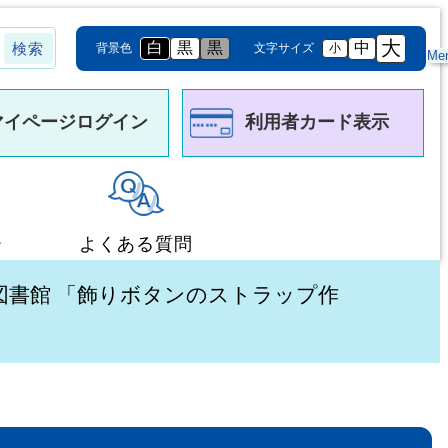
大
白
黒
黒
中
背景色
文字サイズ
小
Me
マイページログイン
利用者カード表示
ー
よくある質問
中央図書館 「飾りボタンのストラップ作