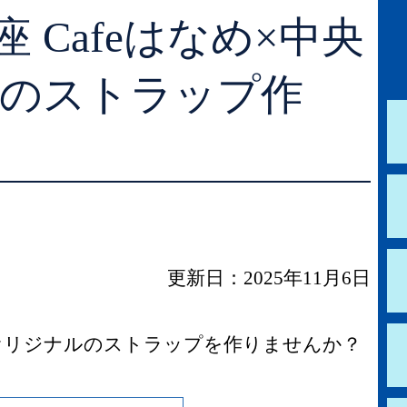
 Cafeはなめ×中央
学校図書館支援サービス
阿知須図書館
ブックスタート体験会
徳地図書館
ンのストラップ作
レファレンスサービス
阿東図書館
好きなおはなしの絵の展示
更新日：2025年11月6日
オリジナルのストラップを作りませんか？