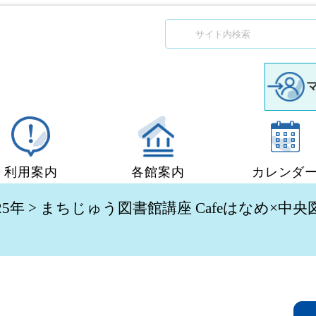
利用案内
各館案内
カレンダ
図書館利用案内
中央図書館
25年
> まちじゅう図書館講座 Cafeはなめ×
移動図書館「ぶっくん」
小郡図書館
団体貸出
秋穂図書館