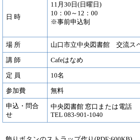
11月30日(日曜日)
10：00～12：00
日 時
※事前申込制
場 所
山口市立中央図書館 交流ス
講 師
Cafeはなめ
定 員
10名
参加費
無料
申込・問合
中央図書館 窓口または電話
せ
TEL 083-901-1040
飾りボタンのストラップ作り(PDF:600KB)