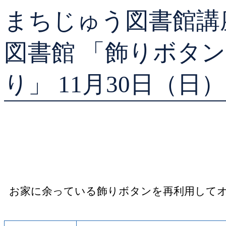
まちじゅう図書館講座
貸出ランキング
予約ランキング
図書館 「飾りボタ
り」 11月30日（日）
お家に余っている飾りボタンを再利用して