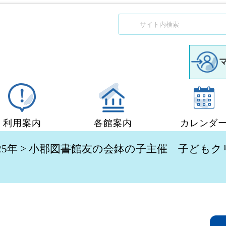
利用案内
各館案内
カレンダ
図書館利用案内
中央図書館
25年
> 小郡図書館友の会鉢の子主催 子ども
移動図書館「ぶっくん」
小郡図書館
団体貸出
秋穂図書館