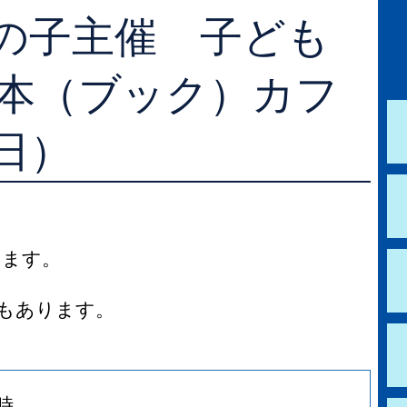
の子主催 子ども
学校図書館支援サービス
阿知須図書館
ブックスタート体験会
徳地図書館
本（ブック）カフ
レファレンスサービス
阿東図書館
日）
好きなおはなしの絵の展示
します。
もあります。
12時