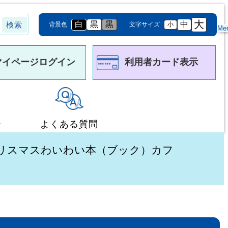
大
白
黒
黒
中
背景色
文字サイズ
小
Me
マイページログイン
利用者カード表示
ー
よくある質問
クリスマスわいわい本（ブック）カフ