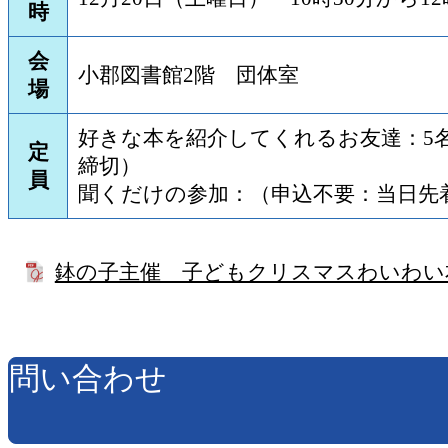
時
会
小郡図書館2階 団体室
場
好きな本を紹介してくれるお友達：5名
定
締切）
員
聞くだけの参加：（申込不要：当日先着
鉢の子主催 子どもクリスマスわいわい
問い合わせ