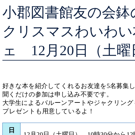
小郡図書館友の会鉢
貸出ランキング
予約ランキング
クリスマスわいわい
ェ 12月20日（土曜
好きな本を紹介してくれるお友達を5名募集
聞くだけの参加は申し込み不要です。
大学生によるバルーンアートやジャクリング
プレゼントも用意しているよ！
日
12月20日（土曜日） 10時30分から