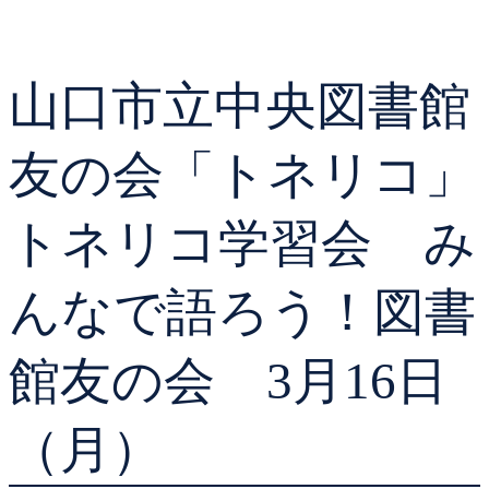
貸出ランキング
学校図書館支援サー
山口市立中央図書館
予約ランキング
ブックスタート体験
友の会「トネリコ」
レファレンスサービ
トネリコ学習会 み
好きなおはなしの絵
んなで語ろう！図書
館友の会 3月16日
（月）