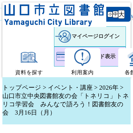
背景
文字サ
大
白
黒
黒
中
小
色
イズ
マイページログイン
利用者カード表示
資料を探す
利用案内
各
蔵書検索・予約
図書館利用案内
トップページ
>
イベント・講座
> 2026年 >
山口市立中央図書館友の会「トネリコ」トネ
リコ学習会 みんなで語ろう！図書館友の
新着資料検索
移動図書館「ぶっく
会 3月16日（月）
テーマ別検索
団体貸出