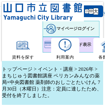
背景
文字サ
大
白
黒
黒
中
小
色
イズ
マイページログイン
利用者カード表示
資料を探す
利用案内
各
蔵書検索・予約
図書館利用案内
トップページ
>
イベント・講座
> 2026年 >
まちじゅう図書館講座 ペリカンみんなの薬
局×中央図書館 薬剤師のおしごとたいけん 7
新着資料検索
移動図書館「ぶっく
月30日（木曜日）注意：定員に達したため、
受付を終了しました。
テーマ別検索
団体貸出