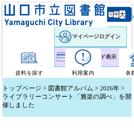
背景
文字サ
大
白
黒
黒
中
小
色
イズ
マイページログイン
利用者カード表示
資料を探す
利用案内
各
蔵書検索・予約
図書館利用案内
トップページ
>
図書館アルバム
> 2026年 >
ライブラリーコンサート「雅楽の調べ」を開
催しました
新着資料検索
移動図書館「ぶっく
テーマ別検索
団体貸出