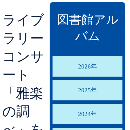
貸出ランキング
学校図書館支援サー
ライブ
図書館アル
予約ランキング
ブックスタート体験
バム
ラリー
レファレンスサービ
コンサ
好きなおはなしの絵
2026年
ート
「雅楽
2025年
の調
2024年
べ」を