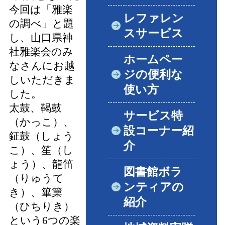
今回は「雅楽
レファレン
の調べ」と題
スサービス
し、山口県神
社雅楽会のみ
ホームペー
なさんにお越
ジの便利な
しいただきま
使い方
した。
太鼓、鞨鼓
サービス特
（かっこ）、
設コーナー紹
鉦鼓（しょう
介
こ）、笙（し
ょう）、龍笛
図書館ボラ
（りゅうて
ンティアの
き）、篳篥
紹介
（ひちりき）
という6つの楽