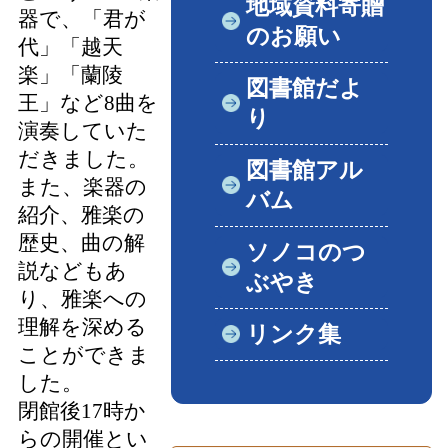
地域資料寄贈
器で、「君が
のお願い
代」「越天
楽」「蘭陵
図書館だよ
王」など8曲を
り
演奏していた
だきました。
図書館アル
また、楽器の
バム
紹介、雅楽の
歴史、曲の解
ソノコのつ
説などもあ
ぶやき
り、雅楽への
理解を深める
リンク集
ことができま
した。
閉館後17時か
らの開催とい