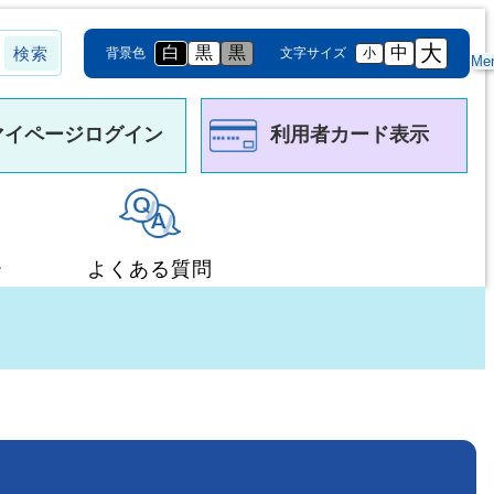
大
白
黒
黒
中
背景色
文字サイズ
小
Me
マイページログイン
利用者カード表示
ー
よくある質問