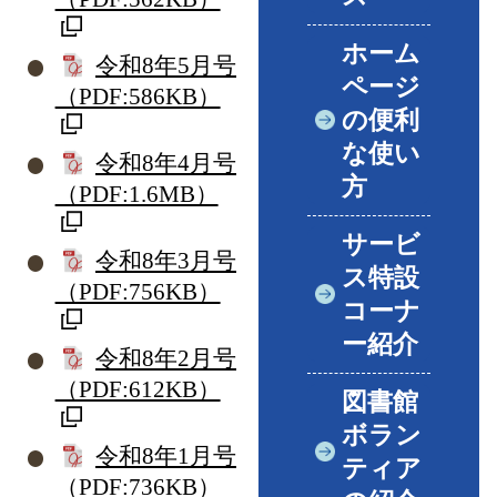
ホーム
令和8年5月号
ページ
（PDF:586KB）
の便利
な使い
令和8年4月号
方
（PDF:1.6MB）
サービ
令和8年3月号
ス特設
（PDF:756KB）
コーナ
ー紹介
令和8年2月号
（PDF:612KB）
図書館
ボラン
令和8年1月号
ティア
（PDF:736KB）