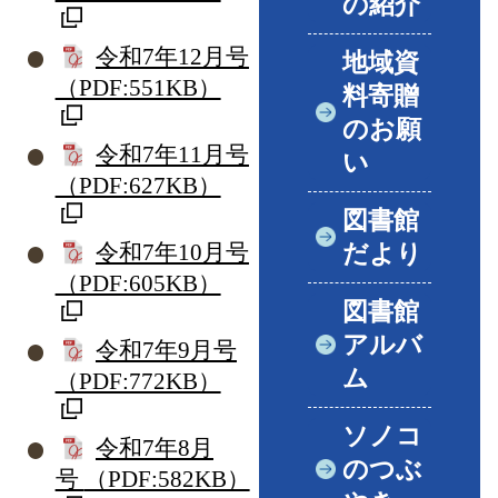
の紹介
令和7年12月号
地域資
（PDF:551KB）
料寄贈
のお願
令和7年11月号
い
（PDF:627KB）
図書館
令和7年10月号
だより
（PDF:605KB）
図書館
アルバ
令和7年9月号
ム
（PDF:772KB）
ソノコ
令和7年8月
のつぶ
号
（PDF:582KB）