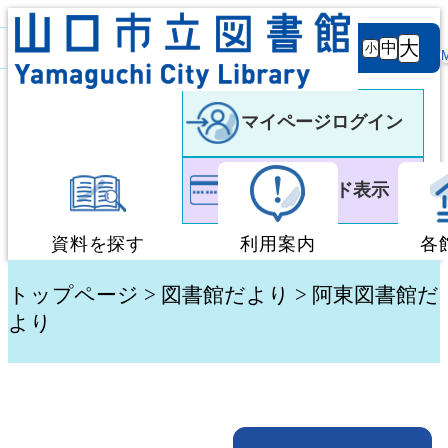
背景
文字サ
大
白
黒
黒
中
小
色
イズ
マイページログイン
利用者カード表示
資料を探す
利用案内
各
蔵書検索・予約
図書館利用案内
トップページ
>
図書館だより
> 阿東図書館だ
より
新着資料検索
移動図書館「ぶっく
テーマ別検索
団体貸出