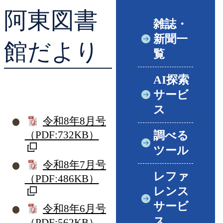
阿東図書
貸出ランキング
学校図書館支援サー
雑誌・
新聞一
予約ランキング
ブックスタート体験
館だより
覧
レファレンスサービ
AI探索
サービ
好きなおはなしの絵
ス
令和8年8月号
（PDF:732KB）
調べる
ツール
令和8年7月号
レファ
（PDF:486KB）
レンス
サービ
令和8年6月号
ス
（PDF:562KB）