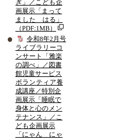
ぎ」／こども企
画展示「まって
ました はる」
（PDF:1MB）
令和8年2月号
ライブラリーコ
ンサート「雅楽
の調べ」／図書
館児童サービス
ボランティア養
成講座／特別企
画展示「睡眠で
身体と心のメン
テナンス」／こ
ども企画展示
「にゃん にゃ