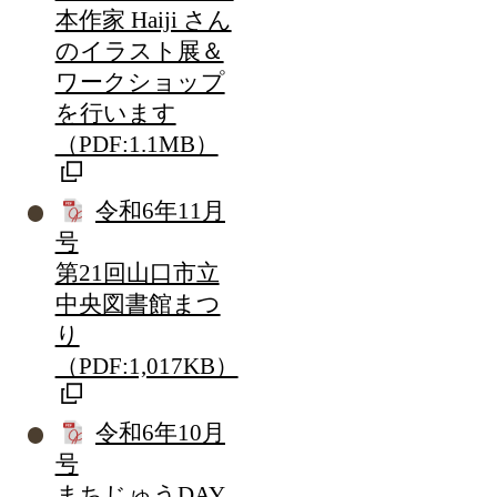
本作家 Haiji さん
のイラスト展＆
ワークショップ
を行います
（PDF:1.1MB）
令和6年11月
号
第21回山口市立
中央図書館まつ
り
（PDF:1,017KB）
令和6年10月
号
まちじゅうDAY