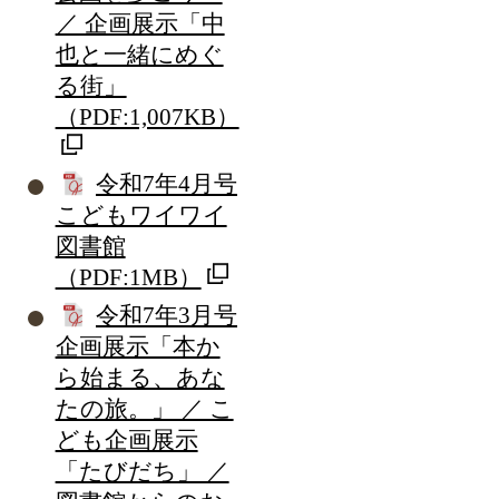
／ 企画展示「中
也と一緒にめぐ
る街」
（PDF:1,007KB）
令和7年4月号
こどもワイワイ
図書館
（PDF:1MB）
令和7年3月号
企画展示「本か
ら始まる、あな
たの旅。」 ／ こ
ども企画展示
「たびだち」 ／