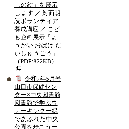
しの絵」を展示
します ／ 対面朗
読ボランティア
養成講座 ／ こど
も企画展示「よ
うかい おばけ だ
いしゅうごう」
（PDF:822KB）
令和7年5月号
山口市保健セン
ター×中央図書館
図書館で学ぶウ
ォーキングー緑
であふれた中央
公園を歩こうー