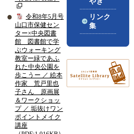
やき
令和8年5月号
リンク
山口市保健セン
集
ター×中央図書
館 図書館で学
ぶウォーキング
教室ー緑であふ
れた中央公園を
歩こうー ／ 絵本
作家 荒戸里也
子さん 原画展
＆ワークショッ
プ ／ 垢抜けワン
ポイントメイク
講座
（PDF:1,016KB）