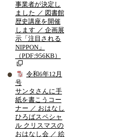
事業者が決定し
ました ／ 図書館
歴史講座を開催
します ／ 企画展
示「注目される
NIPPON」
（PDF:956KB）
令和6年12月
号
サンタさんに手
紙を書こうコー
ナー ／ おはなし
ひろばスペシャ
ル クリスマスの
おはなし会 ／ 絵