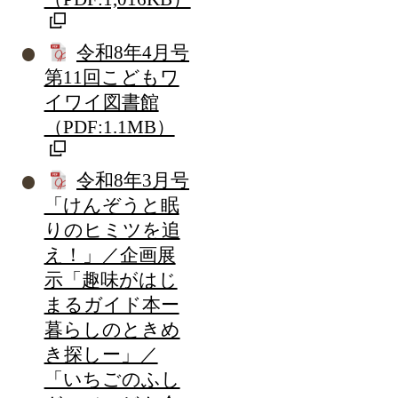
令和8年4月号
第11回こどもワ
イワイ図書館
（PDF:1.1MB）
令和8年3月号
「けんぞうと眠
りのヒミツを追
え！」／企画展
示「趣味がはじ
まるガイド本ー
暮らしのときめ
き探しー」／
「いちごのふし