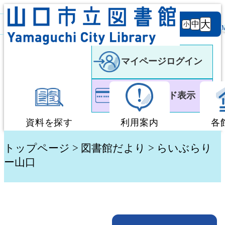
背景
文字サ
大
白
黒
黒
中
小
色
イズ
マイページログイン
利用者カード表示
資料を探す
利用案内
各
蔵書検索・予約
図書館利用案内
トップページ
>
図書館だより
> らいぶらり
ー山口
新着資料検索
移動図書館「ぶっく
テーマ別検索
団体貸出