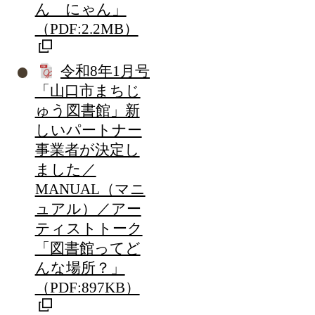
ん にゃん」
（PDF:2.2MB）
令和8年1月号
「山口市まちじ
ゅう図書館」新
しいパートナー
事業者が決定し
ました／
MANUAL（マニ
ュアル）／アー
ティストトーク
「図書館ってど
んな場所？」
（PDF:897KB）