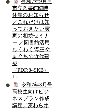
令和7年9月号
市立図書館臨時
休館のお知らせ
／これだけは知
っておきたい実
家の相続セミナ
ー ／図書館活用
わくわく講座 や
まぐちの近代建
築
（PDF:849KB）
令和7年8月号
高校生向けビジ
ネスプラン作成
講座／麦わらオ