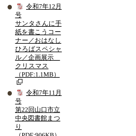
令和7年12月
号
サンタさんに手
紙を書こうコー
ナー／おはなし
ひろばスペシャ
ル／企画展示
クリスマス
（PDF:1.1MB）
令和7年11月
号
第22回山口市立
中央図書館まつ
り
（PDF:906KB）