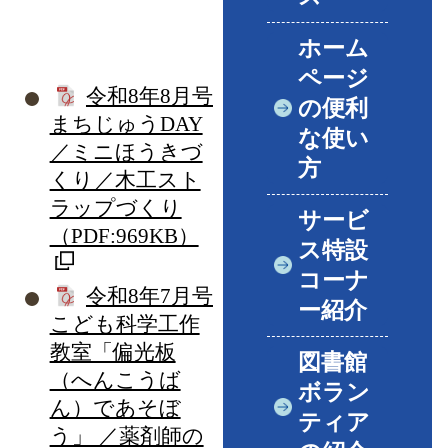
ホーム
ページ
令和8年8月号
の便利
まちじゅうDAY
な使い
／ミニほうきづ
方
くり／木工スト
ラップづくり
サービ
（PDF:969KB）
ス特設
コーナ
令和8年7月号
ー紹介
こども科学工作
教室「偏光板
図書館
（へんこうば
ボラン
ん）であそぼ
ティア
う」 ／薬剤師の