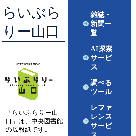
らいぶら
貸出ランキング
学校図書館支援サー
雑誌・
新聞一
予約ランキング
ブックスタート体験
りー山口
覧
レファレンスサービ
AI探索
サービ
好きなおはなしの絵
ス
調べる
ツール
レファ
「らいぶらりー山
レンス
口」は、中央図書館
サービ
の広報紙です。
ス