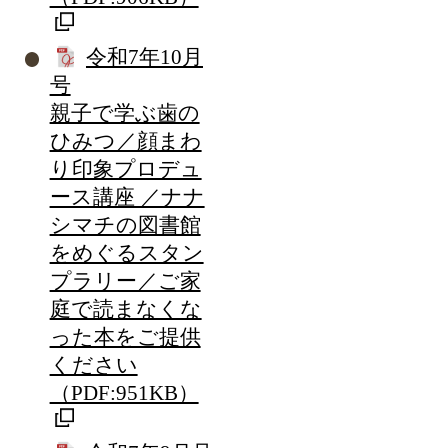
令和7年10月
号
親子で学ぶ歯の
ひみつ／顔まわ
り印象プロデュ
ース講座 ／ナナ
シマチの図書館
をめぐるスタン
プラリー／ご家
庭で読まなくな
った本をご提供
ください
（PDF:951KB）