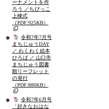
ーナメントを作
ろう ／ちびっこ
上棟式
（PDF:925KB）
令和7年7月号
まちじゅうDAY
／ わくわく絵本
ひろば ／ 山口市
まちじゅう図書
館リーフレット
の発行
（PDF:880KB）
令和7年6月号
「好きなおはな