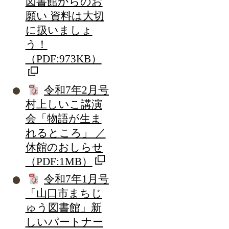
図書館からのお
願い 資料は大切
に扱いましょ
う！
（PDF:973KB）
令和7年2月号
村上しいこ講演
会「物語が生ま
れるところ」 ／
休館のおしらせ
（PDF:1MB）
令和7年1月号
「山口市まちじ
ゅう図書館」新
しいパートナー