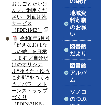
の紹介
おしごとたいけ
ん／ご利用くだ
地域資
さい 対面朗読
料寄贈
サービス
のお願
（PDF:1MB）
い
令和8年6月号
「好きなおはな
図書館
しの絵」を展示
だより
します ／自分だ
けのオリジナ
図書館
ル❝ゆうた・ゆう
アルバ
こ外郎❞をつくろ
ム
う／パワースト
ーンストラップ
ソノコ
づくり
のつぶ
（PDF:871KB）