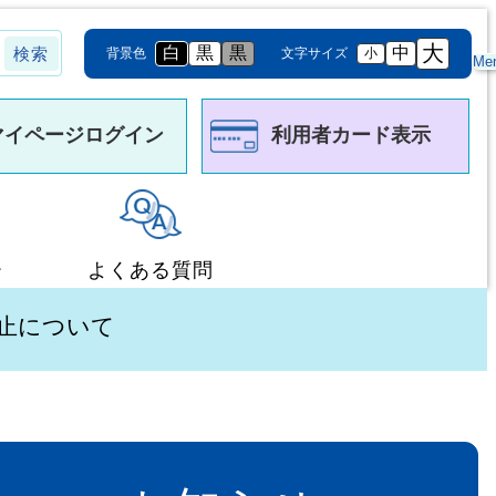
大
白
黒
黒
中
背景色
文字サイズ
小
Me
マイページログイン
利用者カード表示
ー
よくある質問
休止について