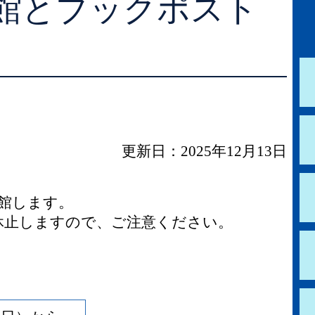
館とブックポスト
学校図書館支援サービス
阿知須図書館
ブックスタート体験会
徳地図書館
レファレンスサービス
阿東図書館
好きなおはなしの絵の展示
更新日：2025年12月13日
館します。
休止しますので、ご注意ください。