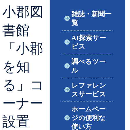
小郡図
貸出ランキング
学校図書館支援サー
雑誌・新聞一
覧
予約ランキング
ブックスタート体験
書館
AI探索サー
レファレンスサービ
「小郡
ビス
好きなおはなしの絵
調べるツー
を知
ル
る」コ
レファレン
スサービス
ーナー
ホームペー
設置
ジの便利な
使い方