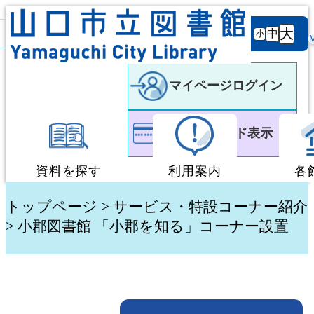
背景
文字サ
大
白
黒
黒
中
小
色
イズ
マイページログイン
利用者カード表示
資料を探す
利用案内
各
蔵書検索・予約
図書館利用案内
トップページ
>
サービス・特設コーナー紹介
> 小郡図書館 「小郡を知る」コーナー設置
新着資料検索
移動図書館「ぶっく
テーマ別検索
団体貸出