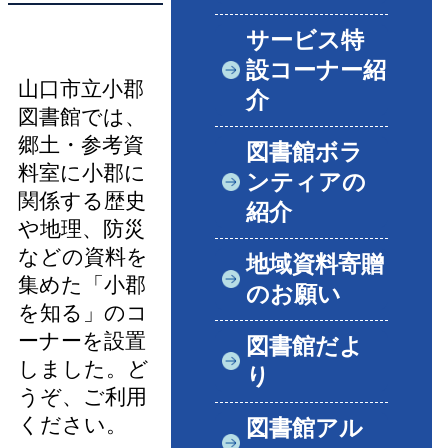
サービス特
設コーナー紹
山口市立小郡
介
図書館では、
郷土・参考資
図書館ボラ
料室に小郡に
ンティアの
関係する歴史
紹介
や地理、防災
などの資料を
地域資料寄贈
集めた「小郡
のお願い
を知る」のコ
ーナーを設置
図書館だよ
しました。ど
り
うぞ、ご利用
ください。
図書館アル