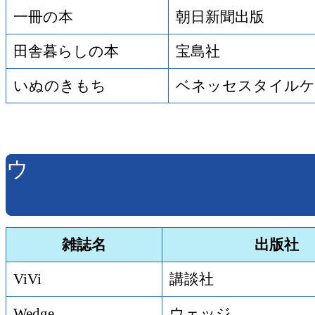
一冊の本
朝日新聞出版
田舎暮らしの本
宝島社
いぬのきもち
ベネッセスタイルケ
ウ
雑誌名
出版社
ViVi
講談社
Wedge
ウェッジ