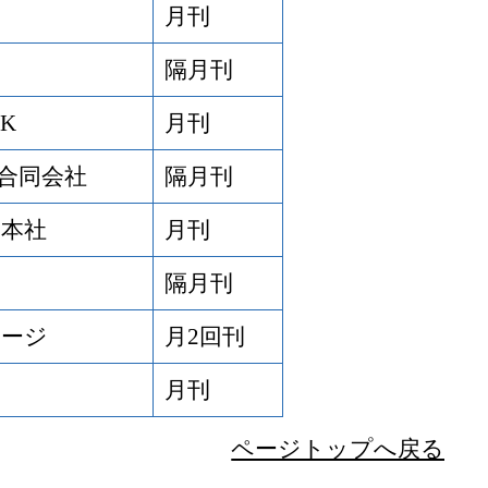
月刊
隔月刊
K
月刊
nc.合同会社
隔月刊
本社
月刊
隔月刊
ページ
月2回刊
月刊
ページトップへ戻る