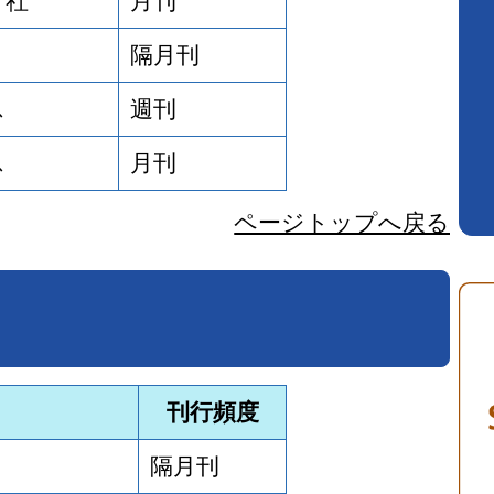
マ社
月刊
隔月刊
ス
週刊
ス
月刊
ページトップへ戻る
刊行頻度
隔月刊