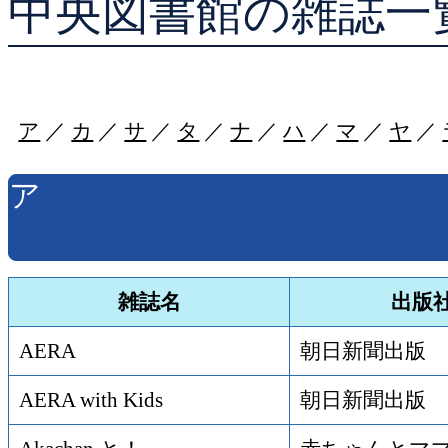
中央図書館の雑誌一
貸出ランキング
予約ランキング
ア
／
カ
／
サ
／
タ
／
ナ
／
ハ
／
マ
／
ヤ
／
ア
雑誌名
出版
AERA
朝日新聞出版
AERA with Kids
朝日新聞出版