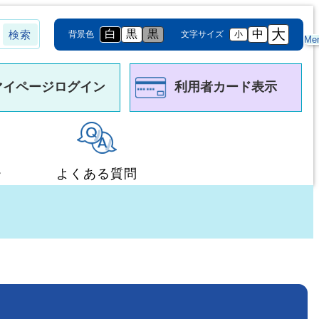
大
白
黒
黒
中
背景色
文字サイズ
小
Me
マイページログイン
利用者カード表示
ー
よくある質問