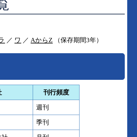
覧
学校図書館支援サービス
阿知須図書館
ブックスタート体験会
徳地図書館
ラ
／
ワ
／
AからZ
（保存期間3年）
レファレンスサービス
阿東図書館
好きなおはなしの絵の展示
社
刊行頻度
週刊
季刊