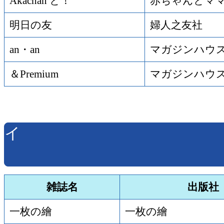
Akachan と！
赤ちゃんとマ
明日の友
婦人之友社
an・an
マガジンハウ
＆Premium
マガジンハウ
イ
雑誌名
出版社
一枚の繪
一枚の繪