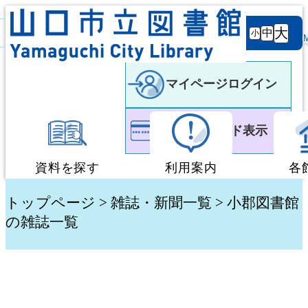
背景
文字サ
大
白
黒
黒
中
小
色
イズ
マイページログイン
利用者カード表示
資料を探す
利用案内
各
蔵書検索・予約
図書館利用案内
トップページ
>
雑誌・新聞一覧
> 小郡図書館
の雑誌一覧
新着資料検索
移動図書館「ぶっく
テーマ別検索
団体貸出