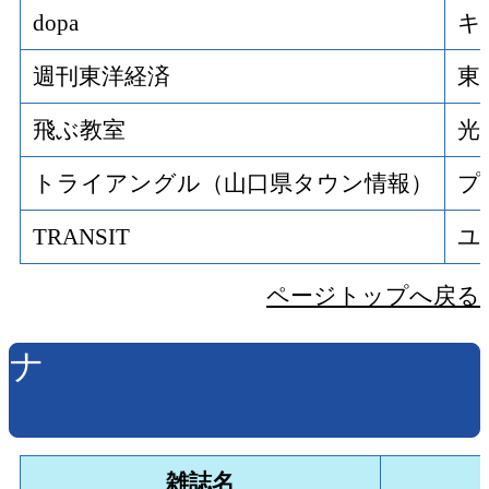
dopa
キ
週刊東洋経済
東
飛ぶ教室
光
トライアングル（山口県タウン情報）
プ
TRANSIT
ユ
ページトップへ戻る
ナ
雑誌名