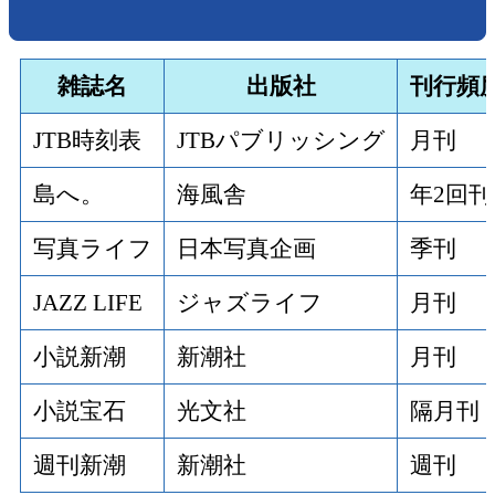
雑誌名
出版社
刊行頻
JTB時刻表
JTBパブリッシング
月刊
島へ。
海風舎
年2回刊
写真ライフ
日本写真企画
季刊
JAZZ LIFE
ジャズライフ
月刊
小説新潮
新潮社
月刊
小説宝石
光文社
隔月刊
週刊新潮
新潮社
週刊