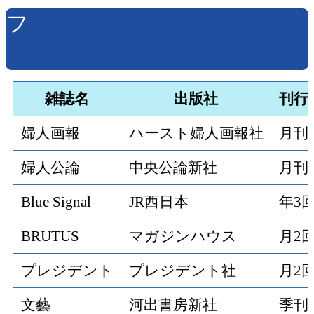
フ
雑誌名
出版社
刊行
婦人画報
ハースト婦人画報社
月刊
婦人公論
中央公論新社
月刊
Blue Signal
JR西日本
年3
BRUTUS
マガジンハウス
月2
プレジデント
プレジデント社
月2
文藝
河出書房新社
季刊