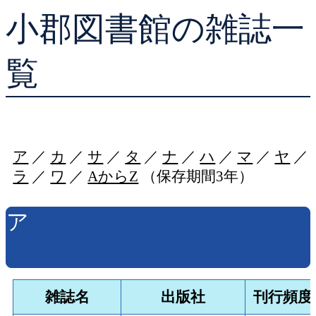
小郡図書館の雑誌一
貸出ランキング
学校図書館支援サー
予約ランキング
ブックスタート体験
覧
レファレンスサービ
好きなおはなしの絵
ア
／
カ
／
サ
／
タ
／
ナ
／
ハ
／
マ
／
ヤ
／
ラ
／
ワ
／
AからZ
（保存期間3年）
ア
雑誌名
出版社
刊行頻度