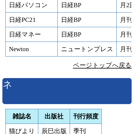
日経パソコン
日経BP
月2
日経PC21
日経BP
月刊
日経マネー
日経BP
月刊
Newton
ニュートンプレス
月刊
ページトップへ戻る
ネ
雑誌名
出版社
刊行頻度
猫びより
辰巳出版
季刊