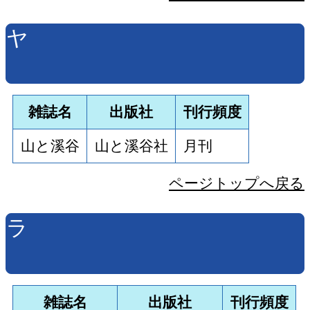
ヤ
雑誌名
出版社
刊行頻度
山と溪谷
山と溪谷社
月刊
ページトップへ戻る
ラ
雑誌名
出版社
刊行頻度