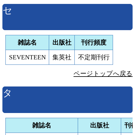
セ
雑誌名
出版社
刊行頻度
SEVENTEEN
集英社
不定期刊行
ページトップへ戻る
タ
雑誌名
出版社
刊