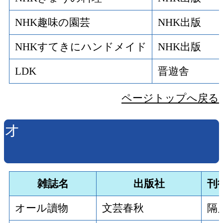
NHK趣味の園芸
NHK出版
NHKすてきにハンドメイド
NHK出版
LDK
晋遊舎
ページトップへ戻る
オ
雑誌名
出版社
刊
オール讀物
文芸春秋
隔