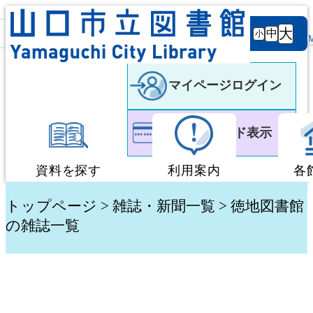
背景
文字サ
大
白
黒
黒
中
小
色
イズ
マイページログイン
利用者カード表示
資料を探す
利用案内
各
蔵書検索・予約
図書館利用案内
トップページ
>
雑誌・新聞一覧
> 徳地図書館
の雑誌一覧
新着資料検索
移動図書館「ぶっく
テーマ別検索
団体貸出