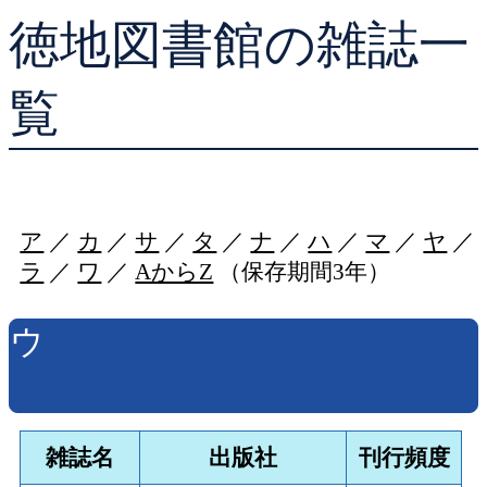
徳地図書館の雑誌一
貸出ランキング
学校図書館支援サー
予約ランキング
ブックスタート体験
覧
レファレンスサービ
好きなおはなしの絵
ア
／
カ
／
サ
／
タ
／
ナ
／
ハ
／
マ
／
ヤ
／
ラ
／
ワ
／
AからZ
（保存期間3年）
ウ
雑誌名
出版社
刊行頻度