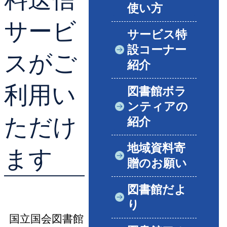
使い方
サービ
サービス特
設コーナー
スがご
紹介
利用い
図書館ボラ
ンティアの
ただけ
紹介
地域資料寄
ます
贈のお願い
図書館だよ
り
国立国会図書館