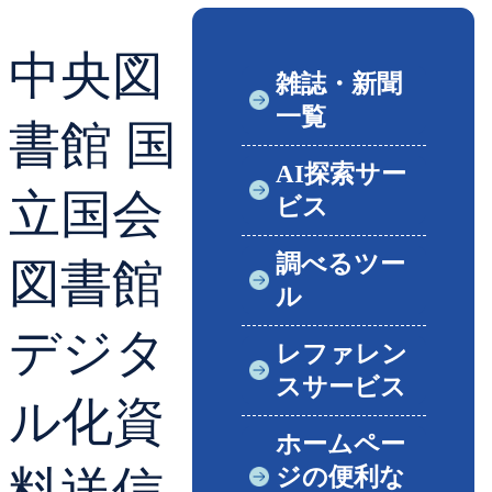
貸出ランキング
学校図書館支援サー
中央図
雑誌・新聞
予約ランキング
ブックスタート体験
一覧
書館 国
レファレンスサービ
AI探索サー
立国会
ビス
好きなおはなしの絵
調べるツー
図書館
ル
デジタ
レファレン
スサービス
ル化資
ホームペー
料送信
ジの便利な