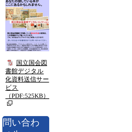
国立国会図
書館デジタル
化資料送信サー
ビス
（PDF:525KB）
問い合わ