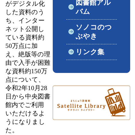
図書館アル
がデジタル化
バム
した資料のう
ち、インター
ソノコのつ
ネット公開し
ぶやき
ている資料約
50万点に加
リンク集
え、絶版等の理
由で入手が困難
な資料約150万
点について、
令和2年10月28
日から中央図書
館内でご利用
いただけるよ
うになりまし
た。