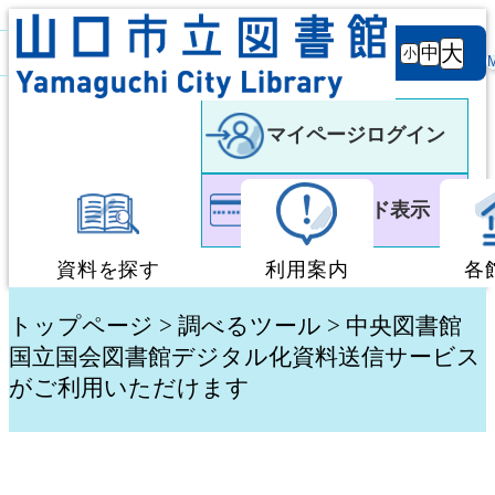
背景
文字サ
大
白
黒
黒
中
小
色
イズ
マイページログイン
利用者カード表示
資料を探す
利用案内
各
蔵書検索・予約
図書館利用案内
トップページ
>
調べるツール
> 中央図書館
国立国会図書館デジタル化資料送信サービス
がご利用いただけます
新着資料検索
移動図書館「ぶっく
テーマ別検索
団体貸出