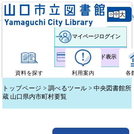
背景
文字サ
大
白
黒
黒
中
小
色
イズ
マイページログイン
利用者カード表示
資料を探す
利用案内
各
蔵書検索・予約
図書館利用案内
トップページ
>
調べるツール
> 中央図書館所
蔵 山口県内市町村要覧
新着資料検索
移動図書館「ぶっく
テーマ別検索
団体貸出