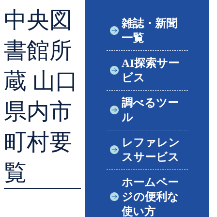
中央図
貸出ランキング
学校図書館支援サー
雑誌・新聞
一覧
予約ランキング
ブックスタート体験
書館所
AI探索サー
レファレンスサービ
蔵 山口
ビス
好きなおはなしの絵
調べるツー
県内市
ル
町村要
レファレン
スサービス
覧
ホームペー
ジの便利な
使い方