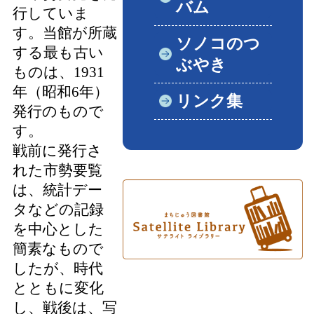
バム
行していま
す。当館が所蔵
ソノコのつ
する最も古い
ぶやき
ものは、1931
年（昭和6年）
リンク集
発行のもので
す。
戦前に発行さ
れた市勢要覧
は、統計デー
タなどの記録
を中心とした
簡素なもので
したが、時代
とともに変化
し、戦後は、写