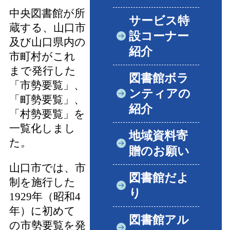
中央図書館が所
サービス特
蔵する、山口市
設コーナー
及び山口県内の
紹介
市町村がこれ
まで発行した
図書館ボラ
「市勢要覧」、
ンティアの
「町勢要覧」、
紹介
「村勢要覧」を
一覧化しまし
地域資料寄
た。
贈のお願い
山口市では、市
図書館だよ
制を施行した
り
1929年（昭和4
年）に初めて
図書館アル
の市勢要覧を発