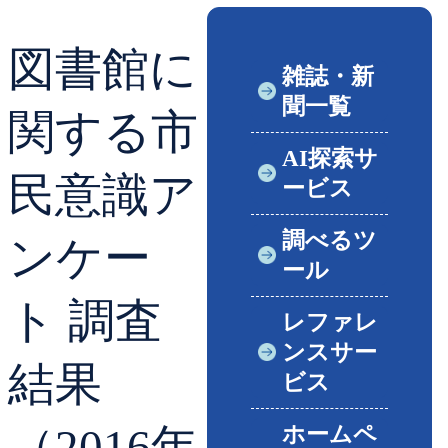
貸出ランキング
学校図書館支援サー
図書館に
雑誌・新
予約ランキング
ブックスタート体験
聞一覧
関する市
レファレンスサービ
AI探索サ
民意識ア
ービス
好きなおはなしの絵
調べるツ
ンケー
ール
ト 調査
レファレ
ンスサー
結果
ビス
（2016年
ホームペ