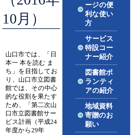
ージの便
利な使い
10月）
方
サービス
特設コー
山口市では、「日
ナー紹介
本一 本を読む ま
ち」を目指してお
図書館ボ
り、山口市立図書
ランティ
館では、その中心
アの紹介
的な役割を果たす
ため、「第二次山
地域資料
口市立図書館サー
寄贈のお
ビス計画（平成24
願い
年度から29年