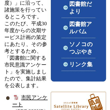
度）」に沿って、
図書館だ
諸施策を行ってい
より
るところです。
このたび、平成30
図書館ア
年度からの次期サ
ルバム
ービス計画の策定
ソノコの
にあたり、その参
考とするため、
つぶやき
「図書館に関する
リンク集
市民意識アンケー
ト」を実施しまし
たので、集計結果
を公表します。
市民アンケ
ート