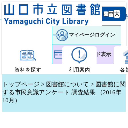
背景
文字サ
大
白
黒
黒
中
小
色
イズ
マイページログイン
利用者カード表示
資料を探す
利用案内
各
蔵書検索・予約
図書館利用案内
トップページ
>
図書館について
> 図書館に関
する市民意識アンケート 調査結果 （2016年
10月）
新着資料検索
移動図書館「ぶっく
テーマ別検索
団体貸出