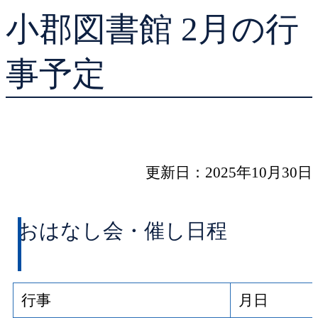
小郡図書館 2月の行
貸出ランキング
学校図書館支援サー
予約ランキング
ブックスタート体験
事予定
レファレンスサービ
好きなおはなしの絵
更新日：2025年10月30日
おはなし会・催し日程
行事
月日