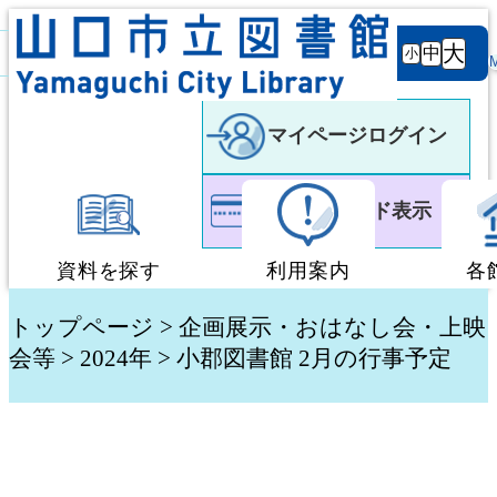
背景
文字サ
大
白
黒
黒
中
小
色
イズ
マイページログイン
利用者カード表示
資料を探す
利用案内
各
蔵書検索・予約
図書館利用案内
トップページ
>
企画展示・おはなし会・上映
会等
>
2024年
> 小郡図書館 2月の行事予定
新着資料検索
移動図書館「ぶっく
テーマ別検索
団体貸出