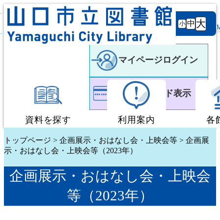
背景
文字サ
大
白
黒
黒
中
小
色
イズ
マイページログイン
利用者カード表示
資料を探す
利用案内
各
トップページ
>
企画展示・おはなし会・上映会等
> 企画展
蔵書検索・予約
図書館利用案内
示・おはなし会・上映会等（2023年）
新着資料検索
移動図書館「ぶっく
企画展示・おはなし会・上映会
等（2023年）
テーマ別検索
団体貸出