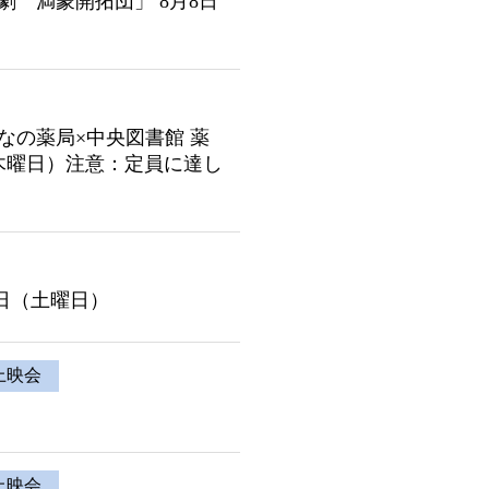
劇 満蒙開拓団」 8月8日
なの薬局×中央図書館 薬
（木曜日）注意：定員に達し
1日（土曜日）
上映会
上映会