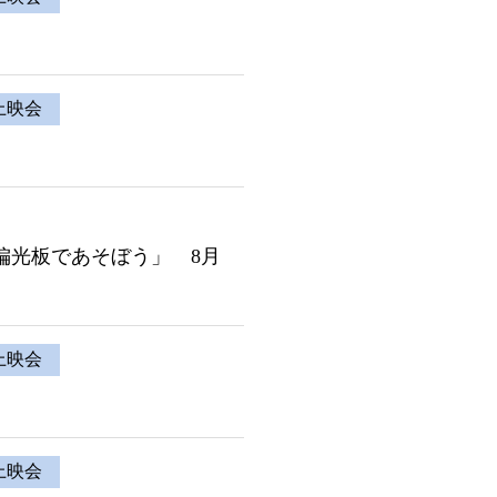
上映会
偏光板であそぼう」 8月
上映会
上映会