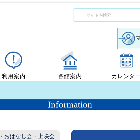
利用案内
各館案内
カレンダ
図書館利用案内
中央図書館
Information
移動図書館「ぶっくん」
小郡図書館
団体貸出
秋穂図書館
・おはなし会・上映会