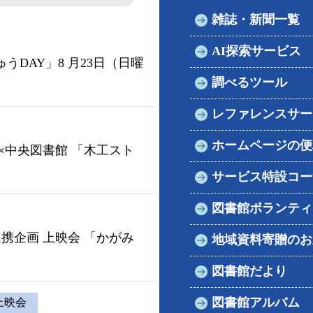
学校図書館支援サービス
阿知須図書館
雑誌・新聞一覧
AI探索サービス
ブックスタート体験会
徳地図書館
DAY」8 月23日（日曜
調べるツール
レファレンスサービス
阿東図書館
レファレンスサー
好きなおはなしの絵の展示
ホームページの便
×中央図書館 「木工スト
サービス特設コー
図書館ボランティ
携企画 上映会 「かがみ
地域資料寄贈のお
図書館だより
図書館アルバム
上映会