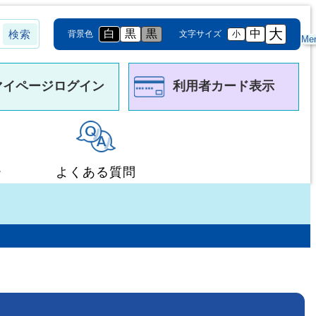
大
白
黒
黒
中
背景色
文字サイズ
小
Me
マイページログイン
利用者カード表示
ー
よくある質問