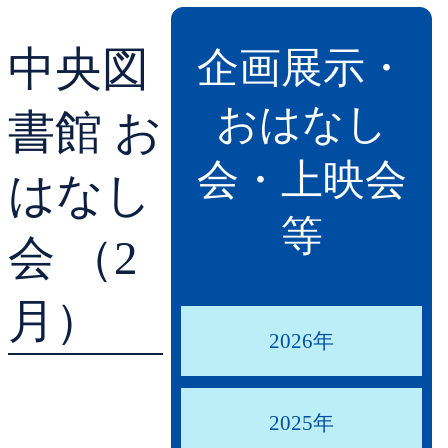
貸出ランキング
学校図書館支援サー
中央図
企画展示・
予約ランキング
ブックスタート体験
おはなし
書館 お
レファレンスサービ
会・上映会
はなし
好きなおはなしの絵
等
会 （2
月）
2026年
2025年