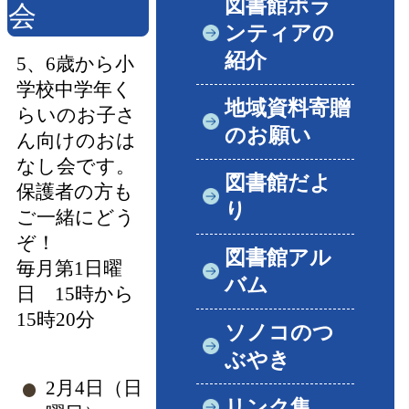
図書館ボラ
会
ンティアの
紹介
5、6歳から小
学校中学年く
地域資料寄贈
らいのお子さ
のお願い
ん向けのおは
なし会です。
図書館だよ
保護者の方も
り
ご一緒にどう
ぞ！
図書館アル
毎月第1日曜
バム
日 15時から
15時20分
ソノコのつ
ぶやき
2月4日（日
リンク集