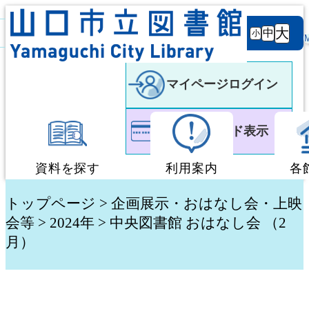
背景
文字サ
大
白
黒
黒
中
小
色
イズ
マイページログイン
利用者カード表示
資料を探す
利用案内
各
蔵書検索・予約
図書館利用案内
トップページ
>
企画展示・おはなし会・上映
会等
>
2024年
> 中央図書館 おはなし会 （2
月）
新着資料検索
移動図書館「ぶっく
テーマ別検索
団体貸出