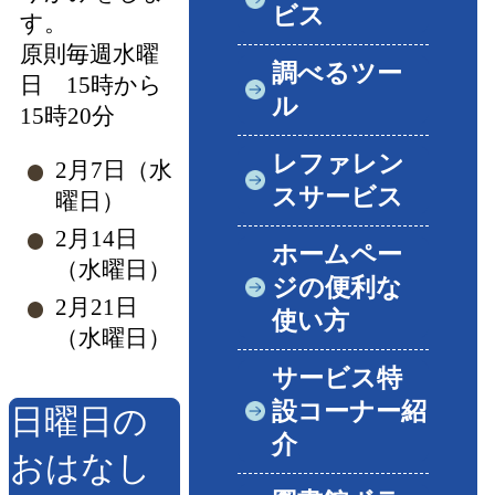
ビス
す。
原則毎週水曜
調べるツー
日 15時から
ル
15時20分
レファレン
2月7日（水
スサービス
曜日）
2月14日
ホームペー
（水曜日）
ジの便利な
2月21日
使い方
（水曜日）
サービス特
設コーナー紹
日曜日の
介
おはなし