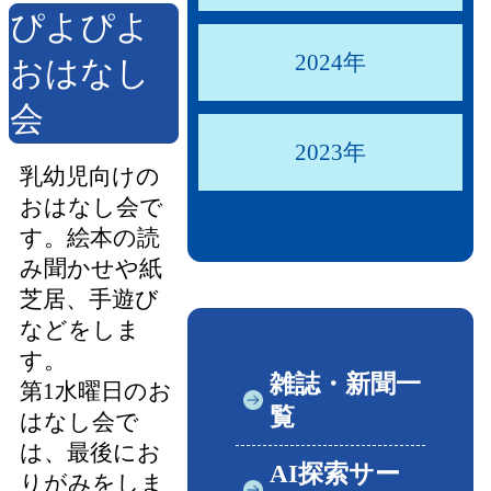
ぴよぴよ
2024年
おはなし
会
2023年
乳幼児向けの
おはなし会で
す。絵本の読
み聞かせや紙
芝居、手遊び
などをしま
す。
雑誌・新聞一
第1水曜日のお
覧
はなし会で
は、最後にお
AI探索サー
りがみをしま