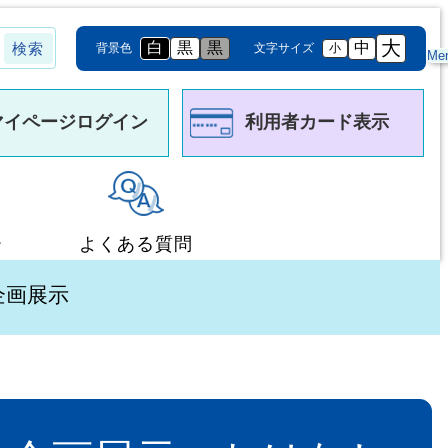
大
白
黒
黒
中
背景色
文字サイズ
小
Me
マイページログイン
利用者カード表示
ー
よくある質問
企画展示