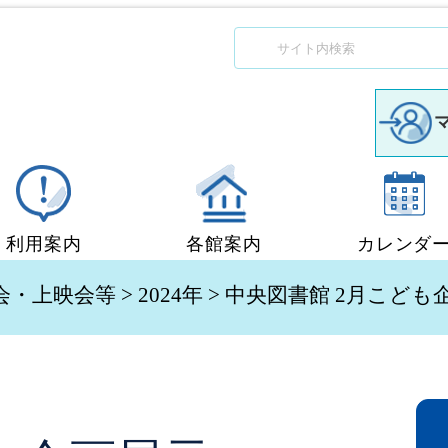
利用案内
各館案内
カレンダ
図書館利用案内
中央図書館
会・上映会等
>
2024年
> 中央図書館 2月こども
移動図書館「ぶっくん」
小郡図書館
団体貸出
秋穂図書館