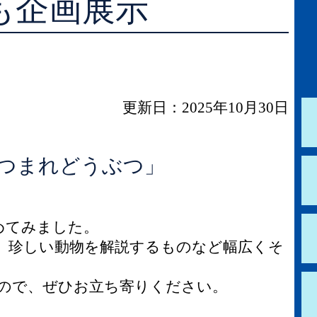
も企画展示
学校図書館支援サービス
阿知須図書館
ブックスタート体験会
徳地図書館
レファレンスサービス
阿東図書館
更新日：2025年10月30日
好きなおはなしの絵の展示
あつまれどうぶつ」
めてみました。
、珍しい動物を解説するものなど幅広くそ
ので、ぜひお立ち寄りください。