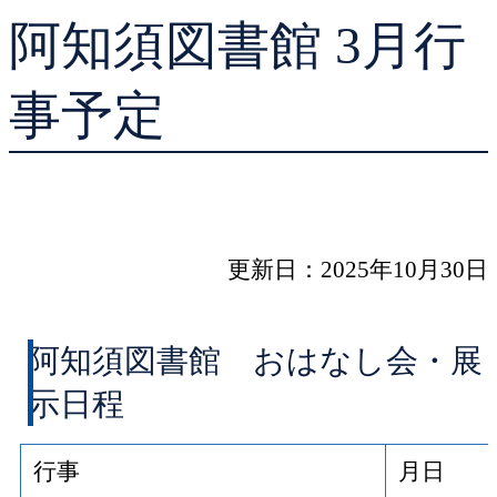
阿知須図書館 3月行
貸出ランキング
学校図書館支援サー
予約ランキング
ブックスタート体験
事予定
レファレンスサービ
好きなおはなしの絵
更新日：2025年10月30日
阿知須図書館 おはなし会・展
示日程
行事
月日