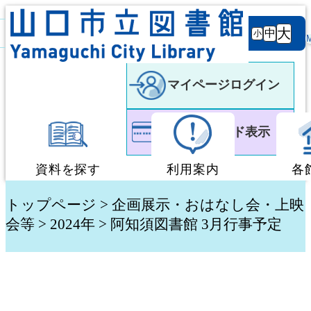
背景
文字サ
大
白
黒
黒
中
小
色
イズ
マイページログイン
利用者カード表示
資料を探す
利用案内
各
蔵書検索・予約
図書館利用案内
トップページ
>
企画展示・おはなし会・上映
会等
>
2024年
> 阿知須図書館 3月行事予定
新着資料検索
移動図書館「ぶっく
テーマ別検索
団体貸出