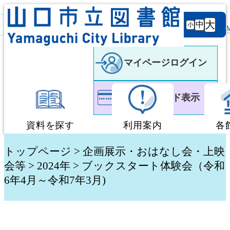
背景
文字サ
大
白
黒
黒
中
小
色
イズ
マイページログイン
利用者カード表示
資料を探す
利用案内
各
蔵書検索・予約
図書館利用案内
トップページ
>
企画展示・おはなし会・上映
会等
>
2024年
> ブックスタート体験会（令和
6年4月～令和7年3月)
新着資料検索
移動図書館「ぶっく
テーマ別検索
団体貸出