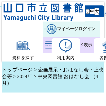
背景
文字サ
大
白
黒
黒
中
小
色
イズ
マイページログイン
利用者カード表示
資料を探す
利用案内
各
蔵書検索・予約
図書館利用案内
トップページ
>
企画展示・おはなし会・上映
会等
>
2024年
> 中央図書館 おはなし会 （4
月）
新着資料検索
移動図書館「ぶっく
テーマ別検索
団体貸出