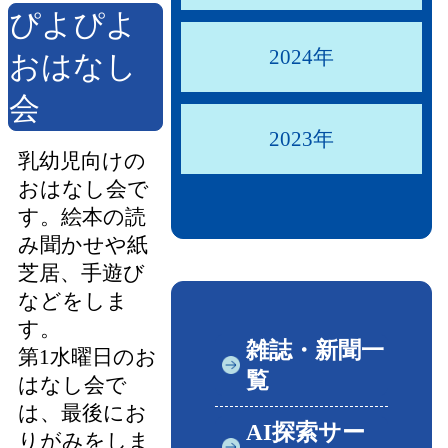
ぴよぴよ
2024年
おはなし
会
2023年
乳幼児向けの
おはなし会で
す。絵本の読
み聞かせや紙
芝居、手遊び
などをしま
す。
雑誌・新聞一
第1水曜日のお
覧
はなし会で
は、最後にお
AI探索サー
りがみをしま