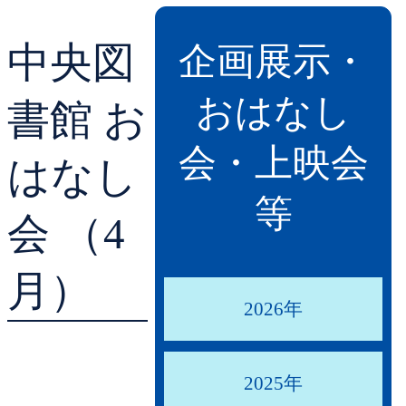
貸出ランキング
学校図書館支援サー
中央図
企画展示・
予約ランキング
ブックスタート体験
おはなし
書館 お
レファレンスサービ
会・上映会
はなし
好きなおはなしの絵
等
会 （4
月）
2026年
2025年