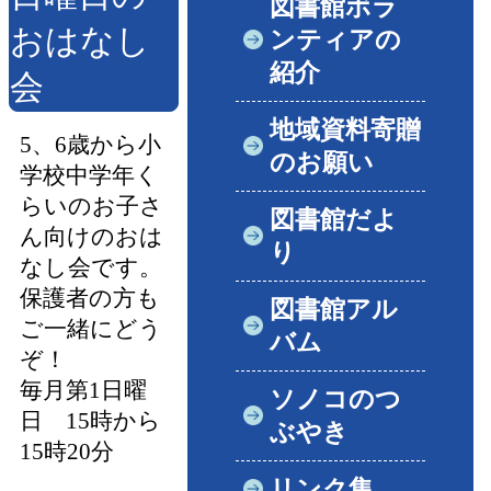
図書館ボラ
おはなし
ンティアの
紹介
会
地域資料寄贈
5、6歳から小
のお願い
学校中学年く
らいのお子さ
図書館だよ
ん向けのおは
り
なし会です。
保護者の方も
図書館アル
ご一緒にどう
バム
ぞ！
毎月第1日曜
ソノコのつ
日 15時から
ぶやき
15時20分
リンク集