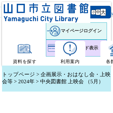
背景
文字サ
大
白
黒
黒
中
小
色
イズ
マイページログイン
利用者カード表示
資料を探す
利用案内
各
蔵書検索・予約
図書館利用案内
トップページ
>
企画展示・おはなし会・上映
会等
>
2024年
> 中央図書館 上映会 （5月）
新着資料検索
移動図書館「ぶっく
テーマ別検索
団体貸出