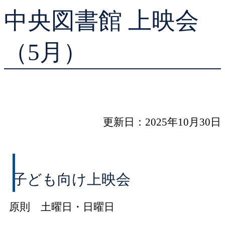
中央図書館 上映会
貸出ランキング
学校図書館支援サー
予約ランキング
ブックスタート体験
（5月）
レファレンスサービ
好きなおはなしの絵
更新日：2025年10月30日
子ども向け上映会
原則 土曜日・日曜日