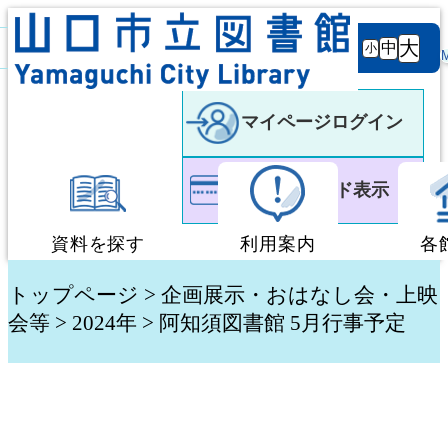
背景
文字サ
大
白
黒
黒
中
小
色
イズ
マイページログイン
利用者カード表示
資料を探す
利用案内
各
蔵書検索・予約
図書館利用案内
トップページ
>
企画展示・おはなし会・上映
会等
>
2024年
> 阿知須図書館 5月行事予定
新着資料検索
移動図書館「ぶっく
テーマ別検索
団体貸出