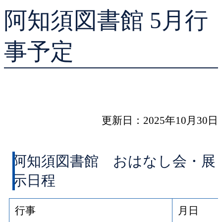
阿知須図書館 5月行
貸出ランキング
学校図書館支援サー
予約ランキング
ブックスタート体験
事予定
レファレンスサービ
好きなおはなしの絵
更新日：2025年10月30日
阿知須図書館 おはなし会・展
示日程
行事
月日