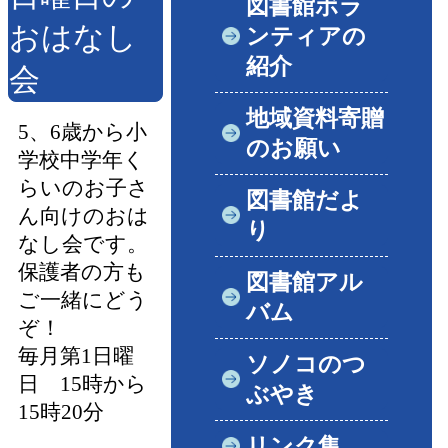
図書館ボラ
おはなし
ンティアの
紹介
会
地域資料寄贈
5、6歳から小
のお願い
学校中学年く
らいのお子さ
図書館だよ
ん向けのおは
り
なし会です。
保護者の方も
図書館アル
ご一緒にどう
バム
ぞ！
毎月第1日曜
ソノコのつ
日 15時から
ぶやき
15時20分
リンク集