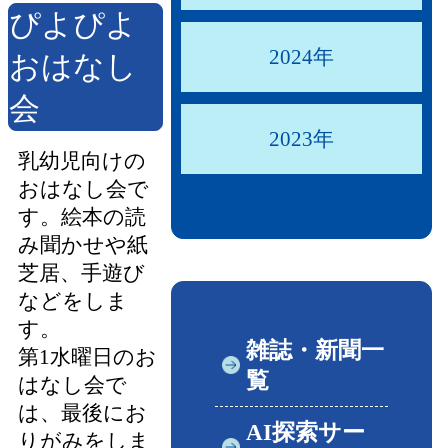
ぴよぴよ
2024年
おはなし
会
2023年
乳幼児向けの
おはなし会で
す。絵本の読
み聞かせや紙
芝居、手遊び
などをしま
す。
雑誌・新聞一
第1水曜日のお
覧
はなし会で
は、最後にお
AI探索サー
りがみをしま