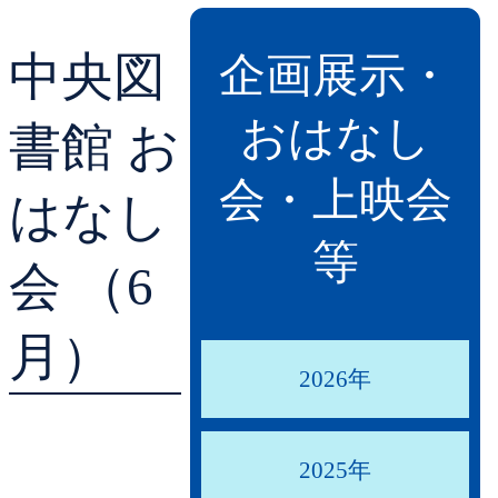
貸出ランキング
学校図書館支援サー
中央図
企画展示・
予約ランキング
ブックスタート体験
おはなし
書館 お
レファレンスサービ
会・上映会
はなし
好きなおはなしの絵
等
会 （6
月）
2026年
2025年