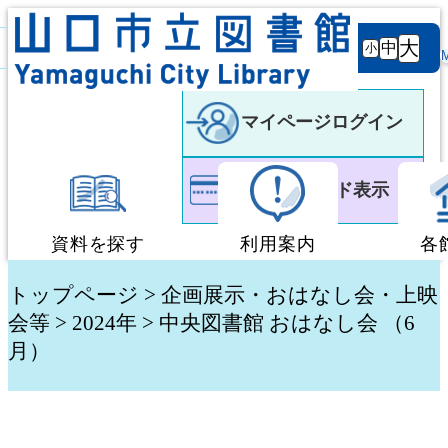
背景
文字サ
大
白
黒
黒
中
小
色
イズ
マイページログイン
利用者カード表示
資料を探す
利用案内
各
蔵書検索・予約
図書館利用案内
トップページ
>
企画展示・おはなし会・上映
会等
>
2024年
> 中央図書館 おはなし会 （6
月）
新着資料検索
移動図書館「ぶっく
テーマ別検索
団体貸出