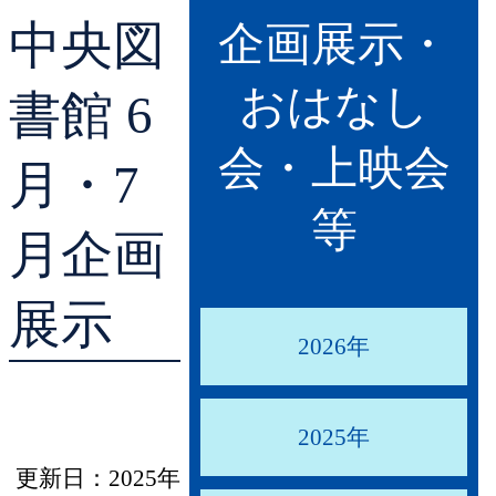
中央図
貸出ランキング
学校図書館支援サー
企画展示・
おはなし
予約ランキング
ブックスタート体験
書館 6
会・上映会
レファレンスサービ
月・7
等
好きなおはなしの絵
月企画
展示
2026年
2025年
更新日：2025年