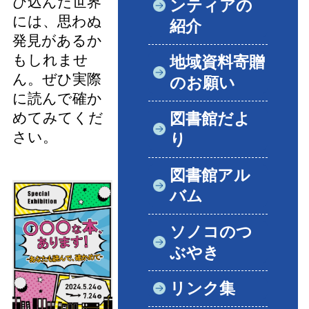
び込んだ世界
ンティアの
には、思わぬ
紹介
発見があるか
もしれませ
地域資料寄贈
ん。ぜひ実際
のお願い
に読んで確か
めてみてくだ
図書館だよ
さい。
り
図書館アル
バム
ソノコのつ
ぶやき
リンク集