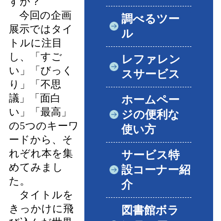
すか？
今回の企画
調べるツー
展示ではタイ
ル
トルに注目
し、「すご
レファレン
い」「びっく
スサービス
り」「不思
議」「面白
ホームペー
い」「最高」
ジの便利な
の5つのキーワ
使い方
ードから、そ
れぞれ本を集
サービス特
めてみまし
設コーナー紹
た。
介
タイトルを
きっかけに飛
図書館ボラ