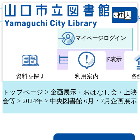
背景
文字サ
大
白
黒
黒
中
小
色
イズ
マイページログイン
利用者カード表示
資料を探す
利用案内
各
蔵書検索・予約
図書館利用案内
トップページ
>
企画展示・おはなし会・上映
会等
>
2024年
> 中央図書館 6月・7月企画展示
新着資料検索
移動図書館「ぶっく
テーマ別検索
団体貸出