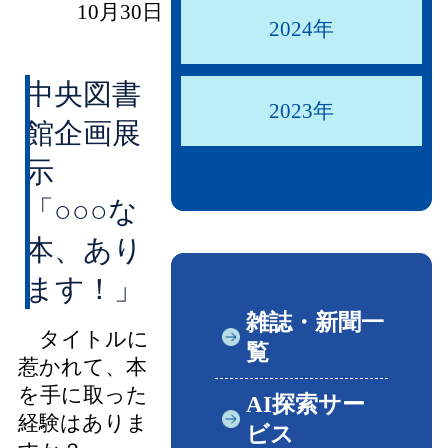
10月30日
2024年
中央図書
2023年
館企画展
示
「○○○な
本、あり
ます！」
雑誌・新聞一
タイトルに
覧
惹かれて、本
を手に取った
AI探索サー
経験はありま
ビス