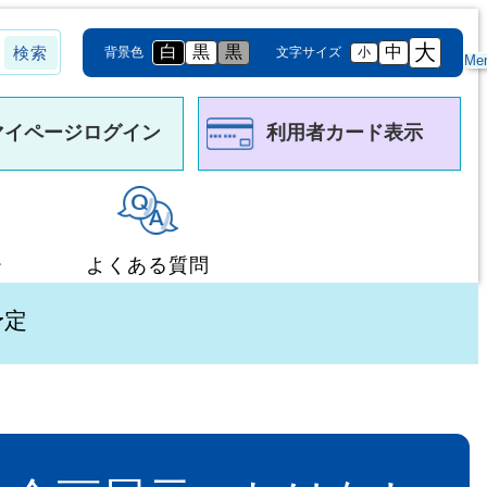
大
白
黒
黒
中
背景色
文字サイズ
小
Me
マイページログイン
利用者カード表示
ー
よくある質問
予定