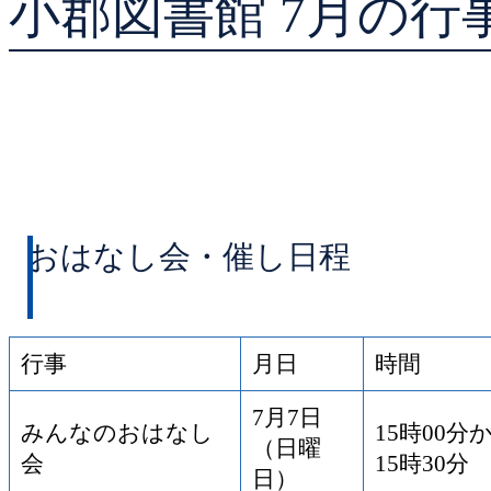
小郡図書館 7月の行
貸出ランキング
予約ランキング
おはなし会・催し日程
行事
月日
時間
7月7日
みんなのおはなし
15時00分
（日曜
会
15時30分
日）