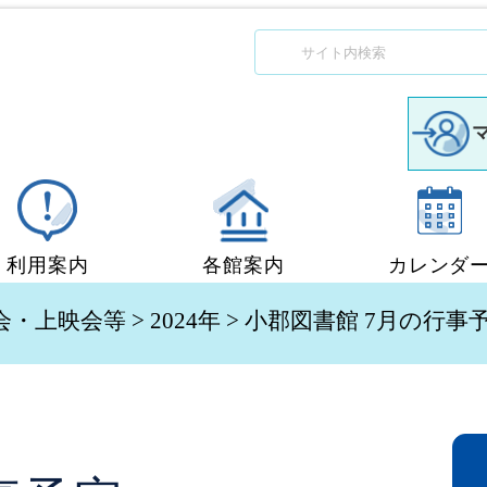
利用案内
各館案内
カレンダ
図書館利用案内
中央図書館
会・上映会等
>
2024年
> 小郡図書館 7月の行事
移動図書館「ぶっくん」
小郡図書館
団体貸出
秋穂図書館