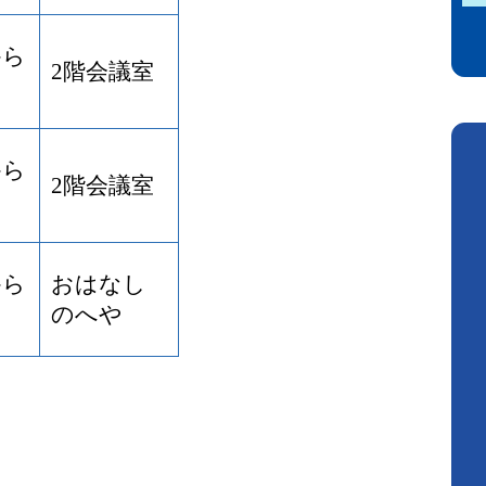
から
2階会議室
から
2階会議室
から
おはなし
のへや