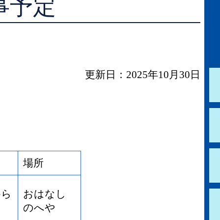
事予定
学校図書館支援サービス
阿知須図書館
ブックスタート体験会
徳地図書館
レファレンスサービス
阿東図書館
更新日：2025年10月30日
好きなおはなしの絵の展示
場所
から
おはなし
のへや