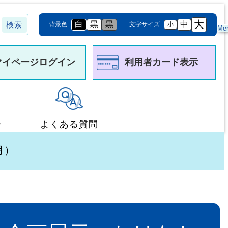
大
白
黒
黒
中
背景色
文字サイズ
小
Me
マイページログイン
利用者カード表示
ー
よくある質問
月）