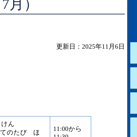
（7月）
学校図書館支援サービス
阿知須図書館
ブックスタート体験会
徳地図書館
レファレンスサービス
阿東図書館
更新日：2025年11月6日
好きなおはなしの絵の展示
うけん
11:00から
てのたび ほ
11:30