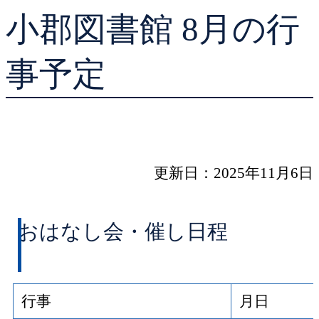
小郡図書館 8月の行
貸出ランキング
学校図書館支援サー
予約ランキング
ブックスタート体験
事予定
レファレンスサービ
好きなおはなしの絵
更新日：2025年11月6日
おはなし会・催し日程
行事
月日