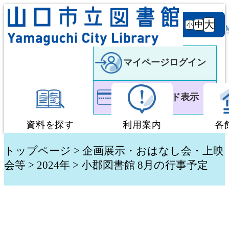
背景
文字サ
大
白
黒
黒
中
小
色
イズ
マイページログイン
利用者カード表示
資料を探す
利用案内
各
蔵書検索・予約
図書館利用案内
トップページ
>
企画展示・おはなし会・上映
会等
>
2024年
> 小郡図書館 8月の行事予定
新着資料検索
移動図書館「ぶっく
テーマ別検索
団体貸出