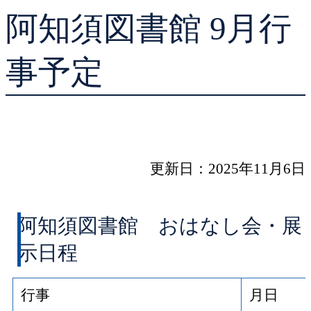
阿知須図書館 9月行
貸出ランキング
学校図書館支援サー
予約ランキング
ブックスタート体験
事予定
レファレンスサービ
好きなおはなしの絵
更新日：2025年11月6日
阿知須図書館 おはなし会・展
示日程
行事
月日