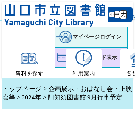
背景
文字サ
大
白
黒
黒
中
小
色
イズ
マイページログイン
利用者カード表示
資料を探す
利用案内
各
蔵書検索・予約
図書館利用案内
トップページ
>
企画展示・おはなし会・上映
会等
>
2024年
> 阿知須図書館 9月行事予定
新着資料検索
移動図書館「ぶっく
テーマ別検索
団体貸出