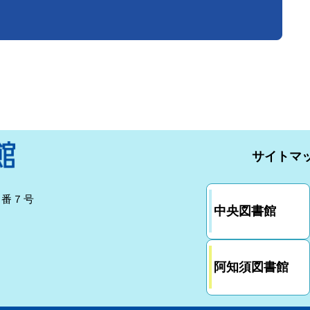
サイトマ
７番７号
中央図書館
阿知須図書館