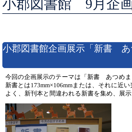
小郡図書館 9月企
貸出ランキング
予約ランキング
小郡図書館企画展示「新書 あ
今回の企画展示のテーマは「新書 あつめ
新書とは173mm×106mmまたは、それに
よく、新刊本と間違われる新書を集め、展示