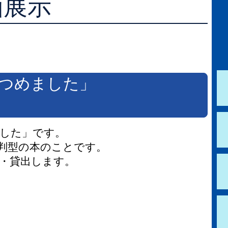
画展示
学校図書館支援サービス
阿知須図書館
ブックスタート体験会
徳地図書館
レファレンスサービス
阿東図書館
つめました」
好きなおはなしの絵の展示
ました」です。
近い判型の本のことです。
・貸出します。