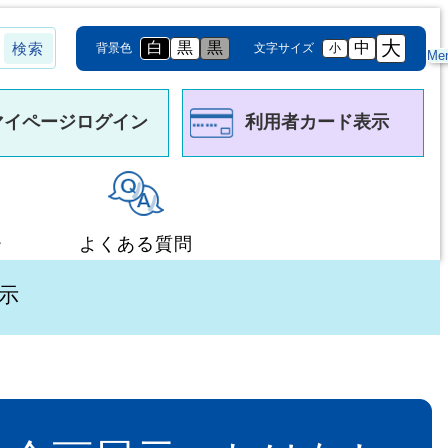
大
白
黒
黒
中
背景色
文字サイズ
小
Me
マイページログイン
利用者カード表示
ー
よくある質問
展示