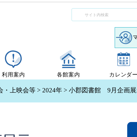
利用案内
各館案内
カレンダ
図書館利用案内
中央図書館
会・上映会等
>
2024年
> 小郡図書館 9月企画
移動図書館「ぶっくん」
小郡図書館
団体貸出
秋穂図書館