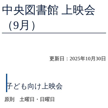
中央図書館 上映会
貸出ランキング
学校図書館支援サー
予約ランキング
ブックスタート体験
（9月）
レファレンスサービ
好きなおはなしの絵
更新日：2025年10月30日
子ども向け上映会
原則 土曜日・日曜日