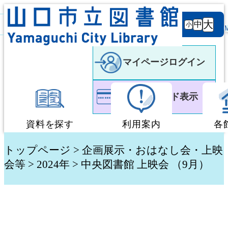
背景
文字サ
大
白
黒
黒
中
小
色
イズ
マイページログイン
利用者カード表示
資料を探す
利用案内
各
蔵書検索・予約
図書館利用案内
トップページ
>
企画展示・おはなし会・上映
会等
>
2024年
> 中央図書館 上映会 （9月）
新着資料検索
移動図書館「ぶっく
テーマ別検索
団体貸出