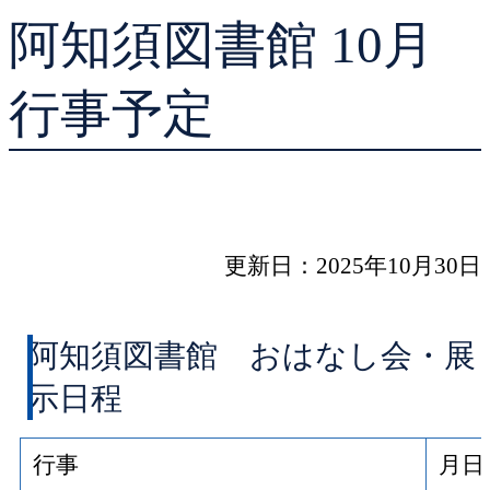
阿知須図書館 10月
貸出ランキング
学校図書館支援サー
予約ランキング
ブックスタート体験
行事予定
レファレンスサービ
好きなおはなしの絵
更新日：2025年10月30日
阿知須図書館 おはなし会・展
示日程
行事
月日