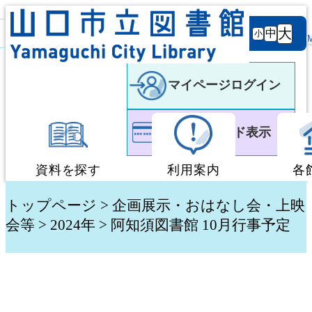
背景
文字サ
大
白
黒
黒
中
小
色
イズ
マイページログイン
利用者カード表示
資料を探す
利用案内
各
蔵書検索・予約
図書館利用案内
トップページ
>
企画展示・おはなし会・上映
会等
>
2024年
> 阿知須図書館 10月行事予定
新着資料検索
移動図書館「ぶっく
テーマ別検索
団体貸出