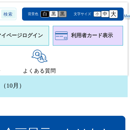
大
白
黒
黒
中
背景色
文字サイズ
小
Me
マイページログイン
利用者カード表示
ー
よくある質問
（10月）