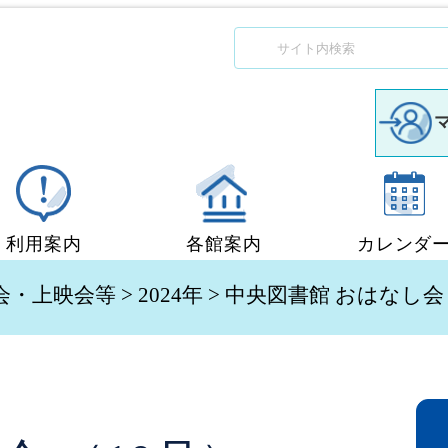
利用案内
各館案内
カレンダ
図書館利用案内
中央図書館
会・上映会等
>
2024年
> 中央図書館 おはなし会 
移動図書館「ぶっくん」
小郡図書館
団体貸出
秋穂図書館