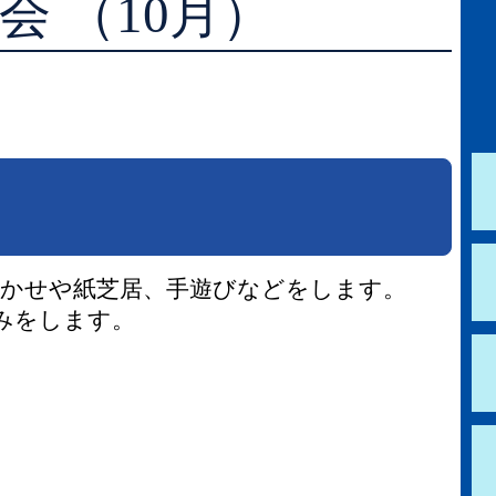
会 （10月）
学校図書館支援サービス
阿知須図書館
ブックスタート体験会
徳地図書館
レファレンスサービス
阿東図書館
好きなおはなしの絵の展示
聞かせや紙芝居、手遊びなどをします。
みをします。