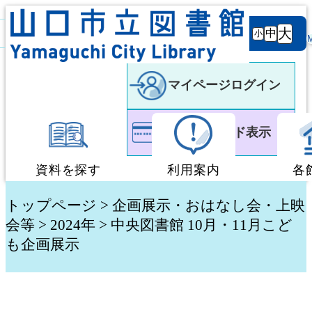
背景
文字サ
大
白
黒
黒
中
小
色
イズ
マイページログイン
利用者カード表示
資料を探す
利用案内
各
蔵書検索・予約
図書館利用案内
トップページ
>
企画展示・おはなし会・上映
会等
>
2024年
> 中央図書館 10月・11月こど
も企画展示
新着資料検索
移動図書館「ぶっく
テーマ別検索
団体貸出