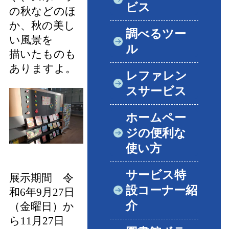
ビス
の秋などのほ
か、秋の美し
調べるツー
い風景を
ル
描いたものも
ありますよ。
レファレン
スサービス
ホームペー
ジの便利な
使い方
サービス特
展示期間 令
設コーナー紹
和6年
9月27日
介
（金曜日）か
ら11月27日