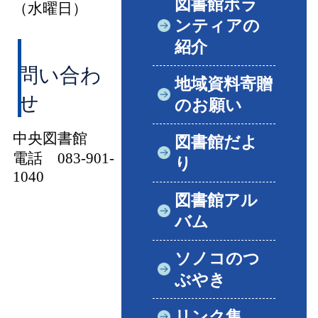
図書館ボラ
（水曜日）
ンティアの
紹介
問い合わ
地域資料寄贈
せ
のお願い
中央図書館
図書館だよ
電話 083-901-
り
1040
図書館アル
バム
ソノコのつ
ぶやき
リンク集