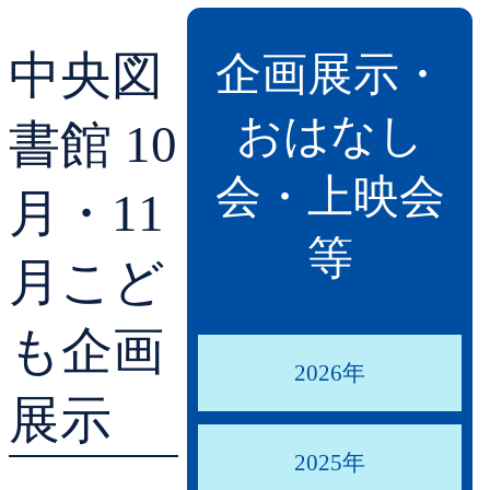
貸出ランキング
学校図書館支援サー
中央図
企画展示・
予約ランキング
ブックスタート体験
おはなし
書館 10
レファレンスサービ
会・上映会
月・11
好きなおはなしの絵
等
月こど
も企画
2026年
展示
2025年