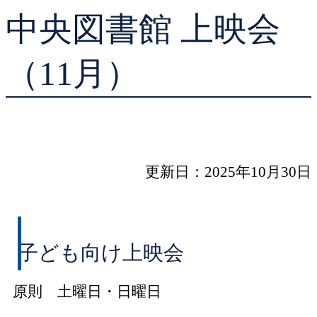
中央図書館 上映会
貸出ランキング
学校図書館支援サー
予約ランキング
ブックスタート体験
（11月）
レファレンスサービ
好きなおはなしの絵
更新日：2025年10月30日
子ども向け上映会
原則 土曜日・日曜日