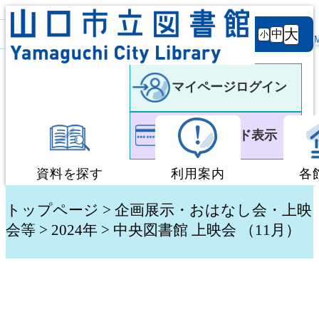
背景
文字サ
大
白
黒
黒
中
小
色
イズ
マイページログイン
利用者カード表示
資料を探す
利用案内
各
蔵書検索・予約
図書館利用案内
トップページ
>
企画展示・おはなし会・上映
会等
>
2024年
> 中央図書館 上映会 （11月）
新着資料検索
移動図書館「ぶっく
テーマ別検索
団体貸出