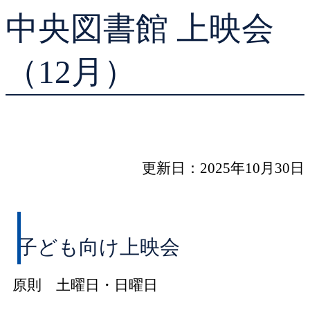
中央図書館 上映会
貸出ランキング
学校図書館支援サー
予約ランキング
ブックスタート体験
（12月）
レファレンスサービ
好きなおはなしの絵
更新日：2025年10月30日
子ども向け上映会
原則 土曜日・日曜日