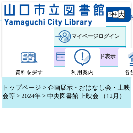
背景
文字サ
大
白
黒
黒
中
小
色
イズ
マイページログイン
利用者カード表示
資料を探す
利用案内
各
蔵書検索・予約
図書館利用案内
トップページ
>
企画展示・おはなし会・上映
会等
>
2024年
> 中央図書館 上映会 （12月）
新着資料検索
移動図書館「ぶっく
テーマ別検索
団体貸出