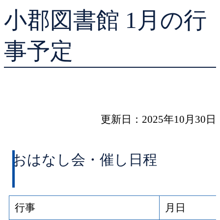
小郡図書館 1月の行
貸出ランキング
学校図書館支援サー
予約ランキング
ブックスタート体験
事予定
レファレンスサービ
好きなおはなしの絵
更新日：2025年10月30日
おはなし会・催し日程
行事
月日