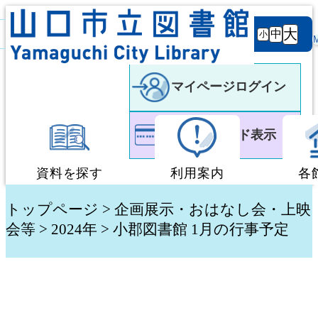
背景
文字サ
大
白
黒
黒
中
小
色
イズ
マイページログイン
利用者カード表示
資料を探す
利用案内
各
蔵書検索・予約
図書館利用案内
トップページ
>
企画展示・おはなし会・上映
会等
>
2024年
> 小郡図書館 1月の行事予定
新着資料検索
移動図書館「ぶっく
テーマ別検索
団体貸出